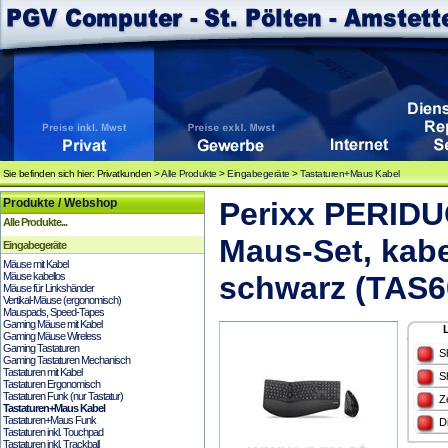
Sie befinden sich hier: Privatkunden >
Alle Produkte
>
Eingabegeräte
>
Tastaturen+Maus Kabel
Produkte / Webshop
Perixx PERIDU
Alle Produkte...
Maus-Set, kabe
Eingabegeräte
Mäuse mit Kabel
Mäuse kabellos
schwarz (TAS6
Mäuse für Linkshänder
Vertikal-Mäuse (ergonomisch)
Mauspads, Speed-Tapes
Gaming Mäuse mit Kabel
Gaming Mäuse Wireless
Gaming Tastaturen
S
Gaming Tastaturen Mechanisch
Tastaturen mit Kabel
S
Tastaturen Ergonomisch
Tastaturen Funk (nur Tastatur)
Z
Tastaturen+Maus Kabel
Tastaturen+Maus Funk
D
Tastaturen inkl. Touchpad
Tastaturen inkl. Trackball