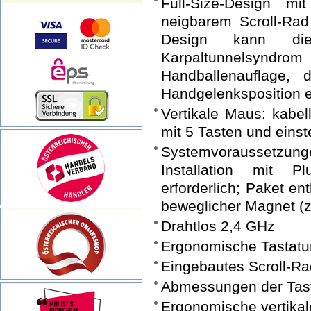
Full-Size-Design m
neigbarem Scroll-Rad
Design kann di
Karpaltunnelsyndr
Handballenauflage, 
Handgelenksposition e
Vertikale Maus: kabel
mit 5 Tasten und eins
Systemvoraussetzu
Installation mit Pl
erforderlich; Paket en
beweglicher Magnet (
Drahtlos 2,4 GHz
Ergonomische Tastatur
Eingebautes Scroll-Ra
Abmessungen der Tasta
Ergonomische vertika