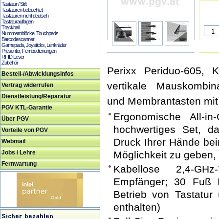
Tastatur / Stift
Tastaturen beleuchtet
Tastaturen nicht deutsch
Tastaturauflagen
Trackball
Nummernblöcke, Touchpads
Barcodescanner
Gamepads, Joysticks, Lenkräder
Presenter, Fernbedienungen
RFID Leser
Zubehör
Perixx Periduo-605, 
Bestell-/Abwicklungsinfos
vertikale Mauskombina
Vertrag widerrufen
Dienstleistung/Reparatur
und Membrantasten mit
PGV KTL-Garantie
Ergonomische All-in
Über PGV
hochwertiges Set, d
Vorteile von PGV
Druck Ihrer Hände bei
Webmail
Jobs / Lehre
Möglichkeit zu geben,
Fernwartung
Kabellose 2,4-GHz-
Empfänger; 30 Fuß R
Betrieb von Tastatur 
enthalten)