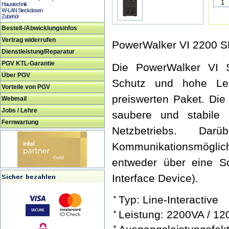
Haustechnik
W-LAN Steckdosen
Zubehör
Bestell-/Abwicklungsinfos
Vertrag widerrufen
PowerWalker VI 2200 
Dienstleistung/Reparatur
PGV KTL-Garantie
Die PowerWalker VI 
Über PGV
Schutz und hohe Lei
Vorteile von PGV
preiswerten Paket. Die 
Webmail
Jobs / Lehre
saubere und stabile
Fernwartung
Netzbetriebs. Da
Kommunikationsmögli
entweder über eine S
Interface Device).
Typ: Line-Interactive
Leistung: 2200VA / 1