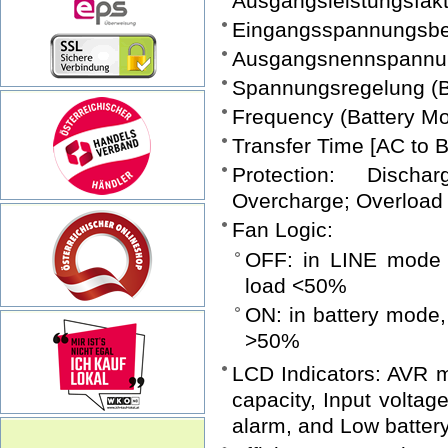
Ausgangsleistungsfakt
Eingangsspannungsbe
Ausgangsnennspannu
Spannungsregelung (B
Frequency (Battery M
Transfer Time [AC to B
Protection: Discha
Overcharge; Overload
Fan Logic:
OFF: in LINE mode a
load <50%
ON: in battery mode
>50%
LCD Indicators: AVR m
capacity, Input voltag
alarm, and Low batter