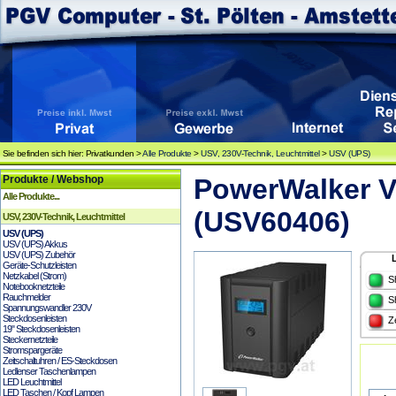
Sie befinden sich hier: Privatkunden >
Alle Produkte
>
USV, 230V-Technik, Leuchtmittel
>
USV (UPS)
Produkte / Webshop
PowerWalker V
Alle Produkte...
(USV60406)
USV, 230V-Technik, Leuchtmittel
USV (UPS)
USV (UPS) Akkus
USV (UPS) Zubehör
Geräte-Schutzleisten
Netzkabel (Strom)
S
Notebooknetzteile
Rauchmelder
S
Spannungswandler 230V
Steckdosenleisten
Z
19" Steckdosenleisten
Steckernetzteile
Stromspargeräte
Zeitschaltuhren / ES-Steckdosen
Ledlenser Taschenlampen
LED Leuchtmittel
LED Taschen / Kopf Lampen