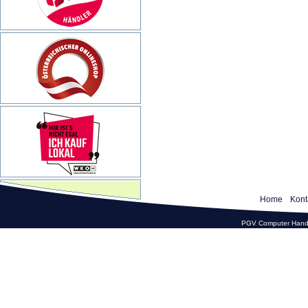
Home
Kont
PGV Computer Hande