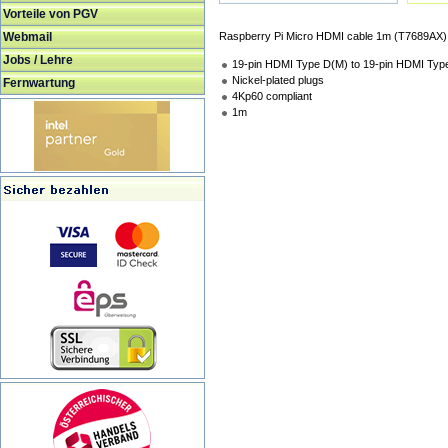
Vorteile von PGV
Webmail
Raspberry Pi Micro HDMI cable 1m (T7689AX)
Jobs / Lehre
19-pin HDMI Type D(M) to 19-pin HDMI Typ
Nickel-plated plugs
Fernwartung
4Kp60 compliant
1m