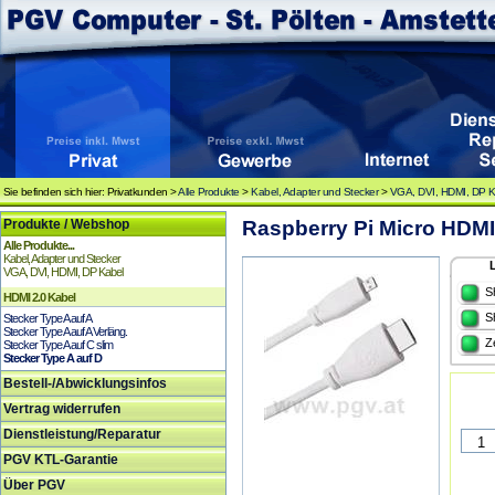
Sie befinden sich hier: Privatkunden >
Alle Produkte
>
Kabel, Adapter und Stecker
>
VGA, DVI, HDMI, DP K
Produkte / Webshop
Raspberry Pi Micro HDMI
Alle Produkte...
Kabel, Adapter und Stecker
VGA, DVI, HDMI, DP Kabel
S
HDMI 2.0 Kabel
S
Stecker Type A auf A
Stecker Type A auf A Verläng.
Z
Stecker Type A auf C slim
Stecker Type A auf D
Bestell-/Abwicklungsinfos
Vertrag widerrufen
Dienstleistung/Reparatur
PGV KTL-Garantie
Über PGV