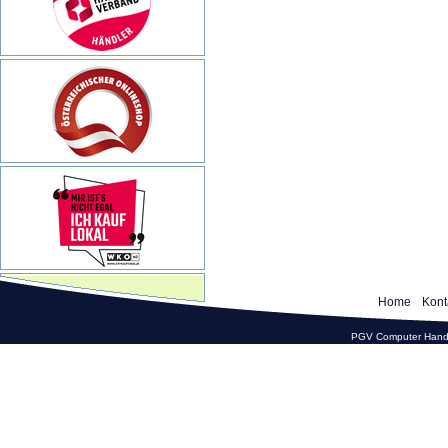
Home
Kont
PGV Computer Hande