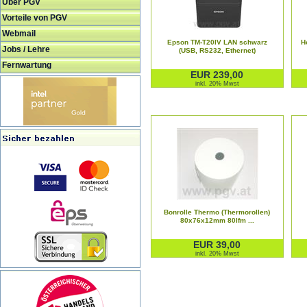
Über PGV
Vorteile von PGV
Webmail
Epson TM-T20IV LAN schwarz
H
Jobs / Lehre
(USB, RS232, Ethernet)
Fernwartung
EUR 239,00
inkl. 20% Mwst
Bonrolle Thermo (Thermorollen)
80x76x12mm 80lfm ...
EUR 39,00
inkl. 20% Mwst