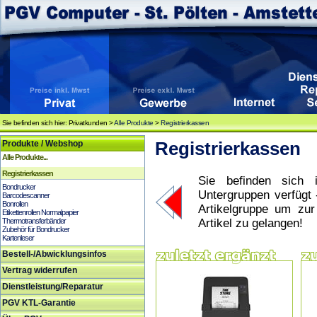
Sie befinden sich hier: Privatkunden >
Alle Produkte
>
Registrierkassen
Produkte / Webshop
Registrierkassen
Alle Produkte...
Registrierkassen
Sie befinden sich i
Bondrucker
Untergruppen verfügt 
Barcodescanner
Bonrollen
Artikelgruppe um zu
Etikettenrollen Normalpapier
Thermotransferbänder
Artikel zu gelangen!
Zubehör für Bondrucker
Kartenleser
Bestell-/Abwicklungsinfos
Vertrag widerrufen
Dienstleistung/Reparatur
PGV KTL-Garantie