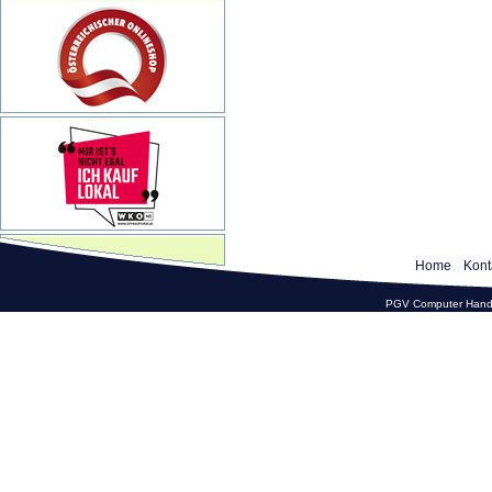
Home
Kont
PGV Computer Hande