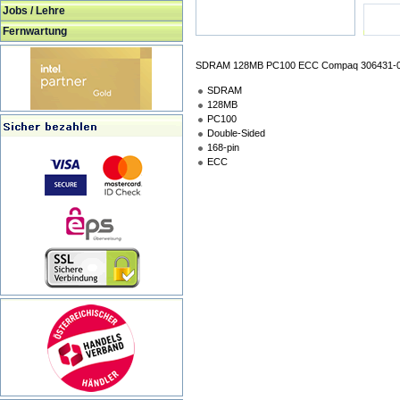
Jobs / Lehre
Fernwartung
SDRAM 128MB PC100 ECC Compaq 306431-
SDRAM
128MB
PC100
Double-Sided
168-pin
ECC