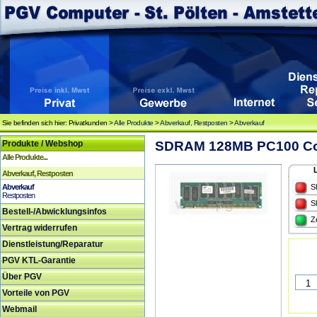
Sie befinden sich hier: Privatkunden >
Alle Produkte
>
Abverkauf, Restposten
>
Abverkauf
Produkte / Webshop
SDRAM 128MB PC100 Co
Alle Produkte...
Abverkauf, Restposten
Abverkauf
S
Restposten
S
Bestell-/Abwicklungsinfos
Z
Vertrag widerrufen
Dienstleistung/Reparatur
PGV KTL-Garantie
Über PGV
Vorteile von PGV
Webmail