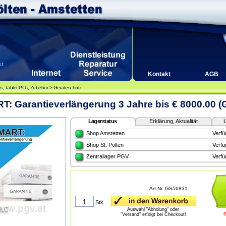
Kontakt
AGB
, Tablet-PCs, Zubehör
>
Geräteschutz
: Garantieverlängerung 3 Jahre bis € 8000.00 
Lagerstatus
Erklärung, Aktualität
L
Shop Amstetten
Verfü
Shop St. Pölten
Verfü
Zentrallager PGV
Verfü
Art.Nr. GS56831
Stk
Auswahl "Abholung" oder
"Versand" erfolgt bei Checkout!