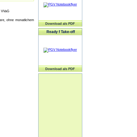
g VVaG
lare, ohne monatlichem
Download als PDF
Ready f Take-off
Download als PDF