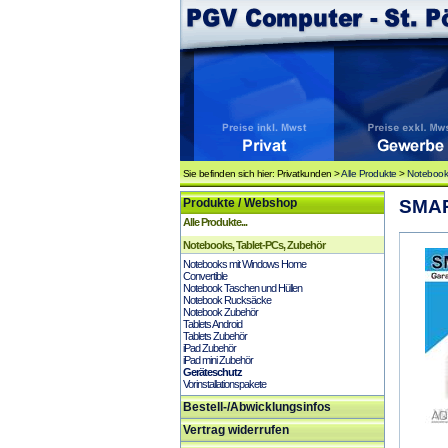
Sie befinden sich hier: Privatkunden >
Alle Produkte
>
Notebooks
Produkte / Webshop
SMART
Alle Produkte...
Notebooks, Tablet-PCs, Zubehör
Notebooks mit Windows Home
Convertible
Notebook Taschen und Hüllen
Notebook Rucksäcke
Notebook Zubehör
Tablets Android
Tablets Zubehör
iPad Zubehör
iPad mini Zubehör
Geräteschutz
Vorinstallationspakete
Bestell-/Abwicklungsinfos
Vertrag widerrufen