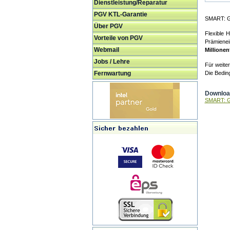
Dienstleistung/Reparatur
PGV KTL-Garantie
SMART: Ga
Über PGV
Flexible 
Vorteile von PGV
Prämienei
Webmail
Millionen
Jobs / Lehre
Für weiter
Fernwartung
Die Bedin
Download
SMART: G