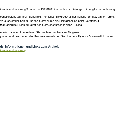
rantieverlängerung 3 Jahre bis € 8000,00 / Versicherer: Ostangler Brandgilde Versicherun
Höchstleistung zu Ihrer Sicherheit! Für jedes Elektrogerät der richtige Schutz. Ohne Formu
nzug, sofortiger Schutz für das Gerät durch die Einmalzahlung beim Gerätekauf.
fach
geprüfte Produktqualität des Geräteschutzes in ganz Europa.
e Informationen kontaktieren Sie uns bitte, wir beraten Sie gerne!
gungen und Leistungen des Produkts entnehmen Sie bitte dem Flyer im Downloadlink unten!
s, Informationen und Links zum Artikel:
arantieverlängerung