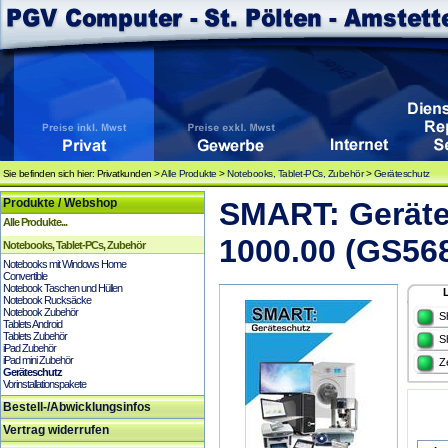
Sie befinden sich hier: Privatkunden >
Alle Produkte
>
Notebooks, Tablet-PCs, Zubehör
>
Geräteschutz
Produkte / Webshop
SMART: Geräte
Alle Produkte...
1000.00 (GS56
Notebooks, Tablet-PCs, Zubehör
Notebooks mit Windows Home
Convertible
Notebook Taschen und Hüllen
Notebook Rucksäcke
Notebook Zubehör
S
Tablets Android
Tablets Zubehör
S
iPad Zubehör
iPad mini Zubehör
Z
Geräteschutz
Vorinstallationspakete
Bestell-/Abwicklungsinfos
Vertrag widerrufen