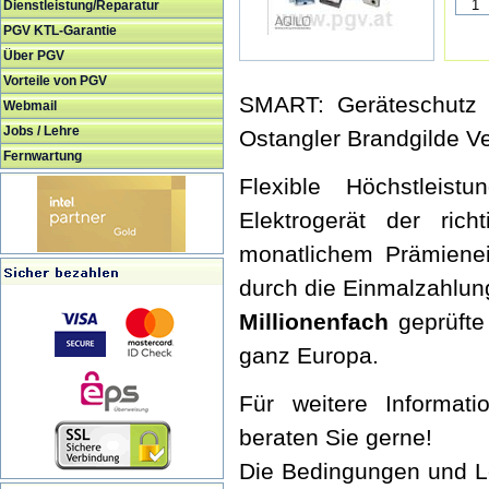
Dienstleistung/Reparatur
PGV KTL-Garantie
Über PGV
Vorteile von PGV
SMART: Geräteschutz 3
Webmail
Jobs / Lehre
Ostangler Brandgilde 
Fernwartung
Flexible Höchstleist
Elektrogerät der ric
monatlichem Prämienei
durch die Einmalzahlun
Millionenfach
geprüfte
ganz Europa.
Für weitere Informati
beraten Sie gerne!
Die Bedingungen und L