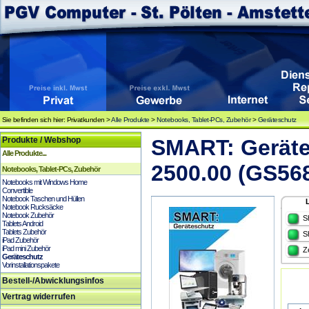
Sie befinden sich hier: Privatkunden >
Alle Produkte
>
Notebooks, Tablet-PCs, Zubehör
>
Geräteschutz
Produkte / Webshop
SMART: Geräte
Alle Produkte...
2500.00 (GS56
Notebooks, Tablet-PCs, Zubehör
Notebooks mit Windows Home
Convertible
Notebook Taschen und Hüllen
Notebook Rucksäcke
Notebook Zubehör
S
Tablets Android
Tablets Zubehör
S
iPad Zubehör
iPad mini Zubehör
Z
Geräteschutz
Vorinstallationspakete
Bestell-/Abwicklungsinfos
Vertrag widerrufen