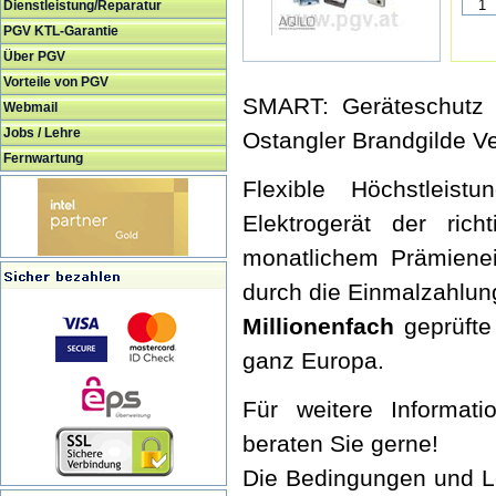
Dienstleistung/Reparatur
PGV KTL-Garantie
Über PGV
Vorteile von PGV
SMART: Geräteschutz 3
Webmail
Jobs / Lehre
Ostangler Brandgilde 
Fernwartung
Flexible Höchstleist
Elektrogerät der ric
monatlichem Prämienei
durch die Einmalzahlun
Millionenfach
geprüfte
ganz Europa.
Für weitere Informati
beraten Sie gerne!
Die Bedingungen und L