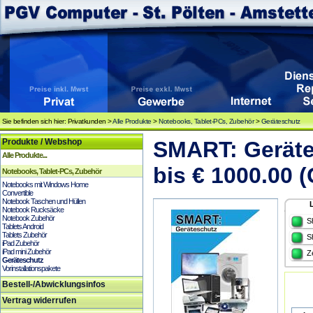
Sie befinden sich hier: Privatkunden >
Alle Produkte
>
Notebooks, Tablet-PCs, Zubehör
>
Geräteschutz
Produkte / Webshop
SMART: Geräte
Alle Produkte...
bis € 1000.00 
Notebooks, Tablet-PCs, Zubehör
Notebooks mit Windows Home
Convertible
Notebook Taschen und Hüllen
Notebook Rucksäcke
Notebook Zubehör
S
Tablets Android
Tablets Zubehör
S
iPad Zubehör
iPad mini Zubehör
Z
Geräteschutz
Vorinstallationspakete
Bestell-/Abwicklungsinfos
Vertrag widerrufen