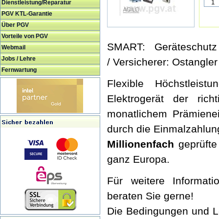
Dienstleistung/Reparatur
PGV KTL-Garantie
Über PGV
Vorteile von PGV
SMART: Geräteschut
Webmail
Jobs / Lehre
/ Versicherer: Ostangle
Fernwartung
Flexible Höchstleist
Elektrogerät der ric
monatlichem Prämienei
durch die Einmalzahlun
Millionenfach
geprüfte
ganz Europa.
Für weitere Informati
beraten Sie gerne!
Die Bedingungen und L