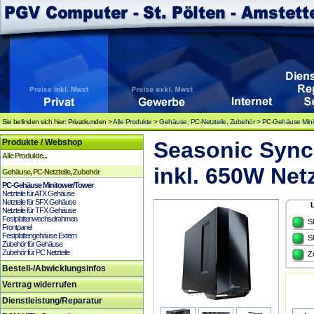
Sie befinden sich hier: Privatkunden >
Alle Produkte
>
Gehäuse, PC-Netzteile, Zubehör
>
PC-Gehäuse Mini
Produkte / Webshop
Seasonic Sync
Alle Produkte...
inkl. 650W Net
Gehäuse, PC-Netzteile, Zubehör
PC-Gehäuse Minitower/Tower
Netzteile für ATX Gehäuse
Netzteile für SFX Gehäuse
Netzteile für TFX Gehäuse
Festplattenwechselrahmen
S
Frontpanel
Festplattengehäuse Extern
S
Zubehör für Gehäuse
Zubehör für PC Netzteile
Z
Bestell-/Abwicklungsinfos
Vertrag widerrufen
Dienstleistung/Reparatur