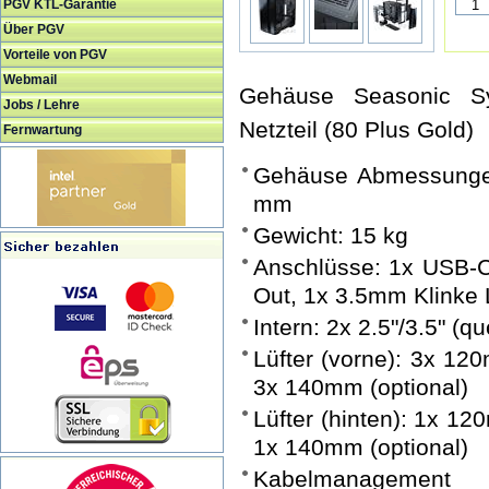
PGV KTL-Garantie
Über PGV
Vorteile von PGV
Webmail
Gehäuse Seasonic Sy
Jobs / Lehre
Netzteil (80 Plus Gold)
Fernwartung
Gehäuse Abmessunge
mm
Gewicht: 15 kg
Anschlüsse: 1x USB-C
Out, 1x 3.5mm Klinke 
Intern: 2x 2.5"/3.5" (qu
Lüfter (vorne): 3x 12
3x 140mm (optional)
Lüfter (hinten): 1x 1
1x 140mm (optional)
Kabelmanagement