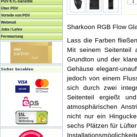
PGV KTL-Garantie
Über PGV
Vorteile von PGV
Webmail
Sharkoon RGB Flow Gla
Jobs / Lehre
Fernwartung
Lass die Farben fließ
Mit seinem Seitenteil
Grundton und der klare
Gehäuse elegant-unauff
jedoch von einem Flus
sich durch zwei integ
Seitenteil ergießt u
atmosphärischen Anstr
nicht nur ein Hingucke
sechs Plätzen für Lüfte
Installationsmöglichkei