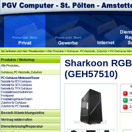
Sie befinden sich hier: Privatkunden >
Alle Produkte
>
Gehäuse, PC-Netzteile, Zubehör
>
PC-Gehäuse Mini
Produkte / Webshop
Sharkoon RGB 
Alle Produkte...
(GEH57510)
Gehäuse, PC-Netzteile, Zubehör
PC-Gehäuse Minitower/Tower
Netzteile für ATX Gehäuse
Netzteile für SFX Gehäuse
Netzteile für TFX Gehäuse
Festplattenwechselrahmen
S
Frontpanel
Festplattengehäuse Extern
S
Zubehör für Gehäuse
Zubehör für PC Netzteile
Z
Bestell-/Abwicklungsinfos
Vertrag widerrufen
Dienstleistung/Reparatur