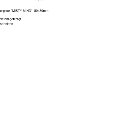
ergitter "MISTY MIND", 80x80mm
lstahl gefertigt
schnitten