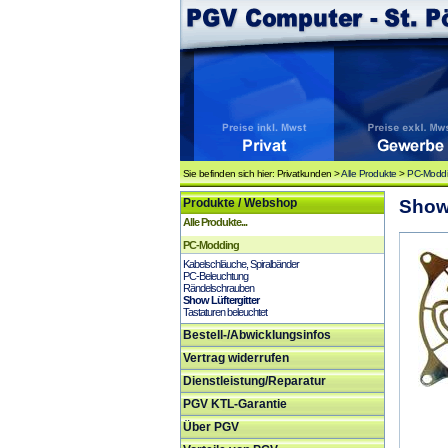
Sie befinden sich hier: Privatkunden >
Alle Produkte
>
PC-Modd
Produkte / Webshop
Show
Alle Produkte...
PC-Modding
Kabelschläuche, Spiralbänder
PC-Beleuchtung
Rändelschrauben
Show Lüftergitter
Tastaturen beleuchtet
Bestell-/Abwicklungsinfos
Vertrag widerrufen
Dienstleistung/Reparatur
PGV KTL-Garantie
Über PGV