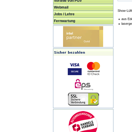
Vorteile von PGV
Webmail
Show-Lüft
Jobs / Lehre
aus Ede
Fernwartung
laserge