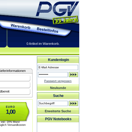
0 Artikel im Warenkorb.
Kundenlogin
ieferinformationen
Passwort vergessen
Neukunde
dbereit
Suche
EURO
1,00
Erweiterte Suche
PGV Notebooks
inkl. 20% Mwst
üglich Versandkosten