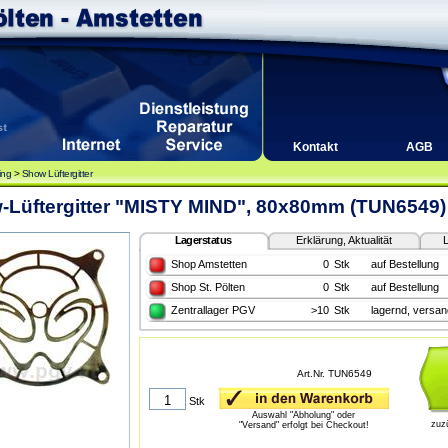
Kontakt
AGB
ing
>
Show Lüftergitter
-Lüftergitter "MISTY MIND", 80x80mm (TUN6549)
Lagerstatus
Erklärung, Aktualität
L
Shop Amstetten
0
Stk
auf Bestellung
Shop St. Pölten
0
Stk
auf Bestellung
Zentrallager PGV
>10
Stk
lagernd, versan
Art.Nr. TUN6549
Stk
Auswahl "Abholung" oder
zuz
"Versand" erfolgt bei Checkout!