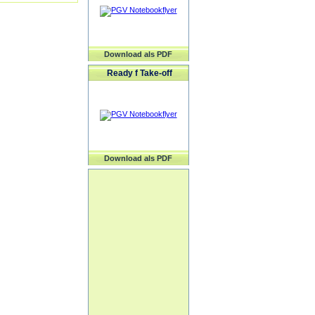
Download als PDF
Ready f Take-off
Download als PDF