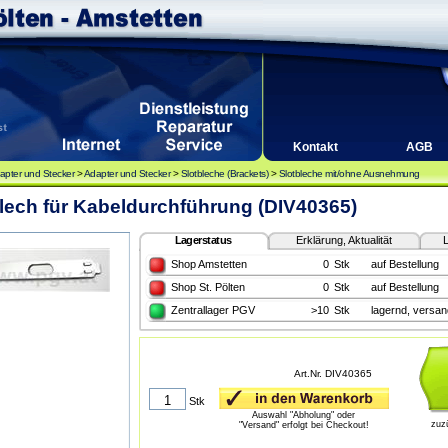
Kontakt
AGB
apter und Stecker
>
Adapter und Stecker
>
Slotbleche (Brackets)
>
Slotbleche mit/ohne Ausnehmung
lech für Kabeldurchführung (DIV40365)
Lagerstatus
Erklärung, Aktualität
L
Shop Amstetten
0
Stk
auf Bestellung
Shop St. Pölten
0
Stk
auf Bestellung
Zentrallager PGV
>10
Stk
lagernd, versan
Art.Nr. DIV40365
Stk
Auswahl "Abholung" oder
zuz
"Versand" erfolgt bei Checkout!