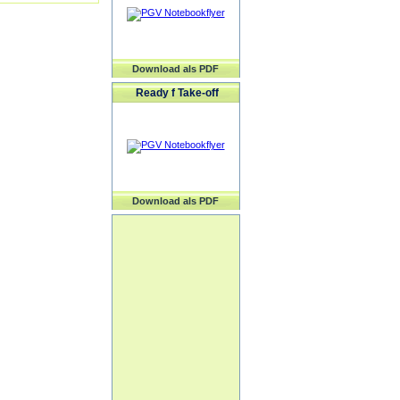
Download als PDF
Ready f Take-off
Download als PDF