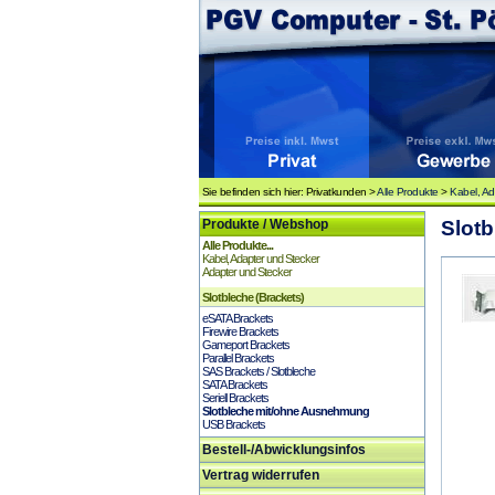
Sie befinden sich hier: Privatkunden >
Alle Produkte
>
Kabel, Ad
Produkte / Webshop
Slotb
Alle Produkte...
Kabel, Adapter und Stecker
Adapter und Stecker
Slotbleche (Brackets)
eSATA Brackets
Firewire Brackets
Gameport Brackets
Parallel Brackets
SAS Brackets / Slotbleche
SATA Brackets
Seriell Brackets
Slotbleche mit/ohne Ausnehmung
USB Brackets
Bestell-/Abwicklungsinfos
Vertrag widerrufen