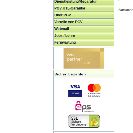
Dienstleistung/Reparatur
PGV KTL-Garantie
Slotblech
Über PGV
Vorteile von PGV
Webmail
Jobs / Lehre
Fernwartung