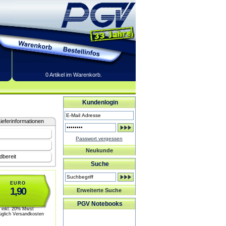
0 Artikel im Warenkorb.
Kundenlogin
ieferinformationen
Passwort vergessen
Neukunde
dbereit
Suche
EURO
1,90
Erweiterte Suche
PGV Notebooks
inkl. 20% Mwst
üglich Versandkosten