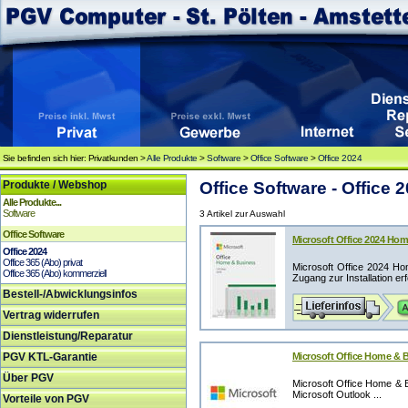
Sie befinden sich hier: Privatkunden >
Alle Produkte
>
Software
>
Office Software
>
Office 2024
Produkte / Webshop
Office Software - Office 
Alle Produkte...
Software
3 Artikel zur Auswahl
Office Software
Microsoft Office 2024 Ho
Office 2024
Office 365 (Abo) privat
Microsoft Office 2024 Ho
Office 365 (Abo) kommerziell
Zugang zur Installation erfo
Bestell-/Abwicklungsinfos
Vertrag widerrufen
Dienstleistung/Reparatur
PGV KTL-Garantie
Microsoft Office Home & 
Über PGV
Microsoft Office Home & 
Microsoft Outlook ...
Vorteile von PGV