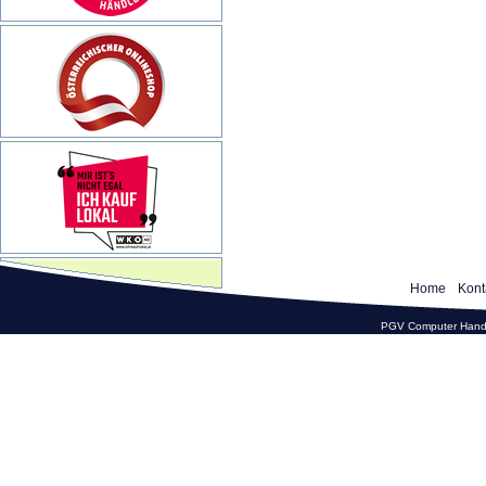
Home
Kont
PGV Computer Hande