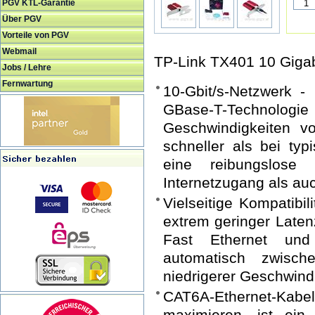
PGV KTL-Garantie
Über PGV
Vorteile von PGV
Webmail
TP-Link TX401 10 Gigab
Jobs / Lehre
Fernwartung
10-Gbit/s-Netzwerk -
GBase-T-Techno
Geschwindigkeiten v
schneller als bei typ
eine reibungslose
Internetzugang als auc
Vielseitige Kompatibil
extrem geringer Laten
Fast Ethernet und
automatisch zwisc
niedrigerer Geschwindi
CAT6A-Ethernet-Kab
maximieren, ist ein