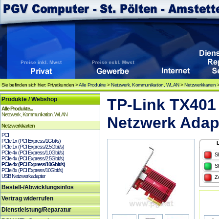
Sie befinden sich hier: Privatkunden >
Alle Produkte
>
Netzwerk, Kommunikation, WLAN
>
Netzwerkkarten
Produkte / Webshop
TP-Link TX401 
Alle Produkte...
Netzwerk, Kommunikation, WLAN
Netzwerk Adap
Netzwerkkarten
PCI
PCIe 1x (PCI Express/1Gbit/s)
PCIe 1x (PCI Express/2.5Gbit/s)
PCIe 4x (PCI Express/1.0Gbit/s)
S
PCIe 4x (PCI Express/2.5Gbit/s)
PCIe 4x (PCI Express/10Gbit/s)
S
PCIe 8x (PCI Express/10Gbit/s)
USB Netzwerkadapter
Z
Bestell-/Abwicklungsinfos
Vertrag widerrufen
Dienstleistung/Reparatur