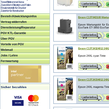
Toner/Bildtrommel Xerox
Zweckform Etiketten und Folien
Ersatznetzteile für Drucker
Zubehör für Bondrucker
Bestell-/Abwicklungsinfos
Epson C13T04D100 Wartun
Vertrag widerrufen
Epson Wartungskit für 
Dienstleistung/Reparatur
EcoTank ET-3850 EcoTank
PGV KTL-Garantie
Über PGV
Vorteile von PGV
Epson C13T24324012 24XL
Webmail
Jobs / Lehre
Epson 24XL cyan Tinte
Fernwartung
Epson C13T24334012 24XL
Epson 24XL magenta Tint