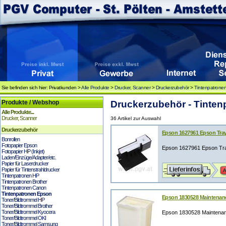
Sie befinden sich hier: Privatkunden >
Alle Produkte
>
Drucker, Scanner
>
Druckerzubehör
>
Tintenpatrone
Produkte / Webshop
Druckerzubehör - Tinte
Alle Produkte...
Drucker, Scanner
36 Artikel zur Auswahl
Druckerzubehör
Epson 1627961 Epson Tray
Bonrollen
Fotopapier Epson
Epson 1627961 Epson Tra
Fotopapier HP (Inkjet)
Laden/Einzüge/Adapter/etc.
Papier für Laserdrucker
Papier für Tintenstrahldrucker
Tintenpatronen HP
Tintenpatronen Brother
Tintenpatronen Canon
Tintenpatronen Epson
Epson 1830528 Maintenan
Toner/Bildtrommel HP
Toner/Bildtrommel Brother
Toner/Bildtrommel Kyocera
Epson 1830528 Maintena
Toner/Bildtrommel OKI
Toner/Bildtrommel Samsung