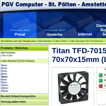
Sie befinden sich hier: Privatkunden >
Alle Produkte
>
Lüfter, Kühler
>
Lüfter Standard 12V, für Gehäuse
>
Produkte / Webshop
Titan TFD-701
Alle Produkte...
Lüfter, Kühler
70x70x15mm (
Lüfter Standard 12V, für Gehäuse
30mm
40mm
50mm
60mm
S
70mm
80mm
S
92mm
120mm
Z
140mm
200mm
Bestell-/Abwicklungsinfos
Vertrag widerrufen