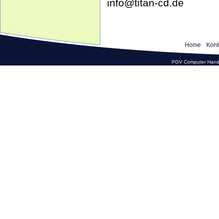
info@titan-cd.de
Home
Kont
PGV Computer Hande