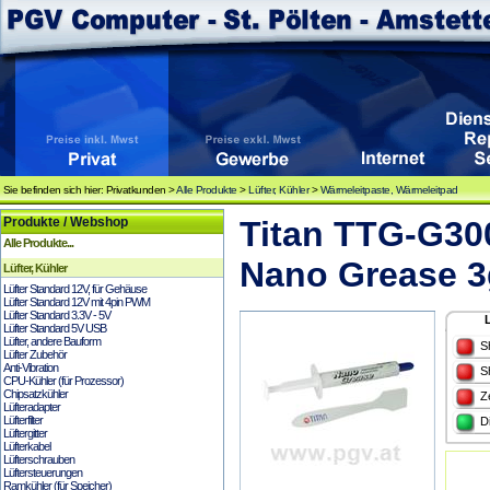
Sie befinden sich hier: Privatkunden >
Alle Produkte
>
Lüfter, Kühler
>
Wärmeleitpaste, Wärmeleitpad
Produkte / Webshop
Titan TTG-G30
Alle Produkte...
Nano Grease 3
Lüfter, Kühler
Lüfter Standard 12V, für Gehäuse
Lüfter Standard 12V mit 4pin PWM
Lüfter Standard 3.3V - 5V
Lüfter Standard 5V USB
Lüfter, andere Bauform
S
Lüfter Zubehör
Anti-Vibration
S
CPU-Kühler (für Prozessor)
Chipsatzkühler
Z
Lüfteradapter
Lüfterfilter
D
Lüftergitter
Lüfterkabel
Lüfterschrauben
Lüftersteuerungen
Ramkühler (für Speicher)