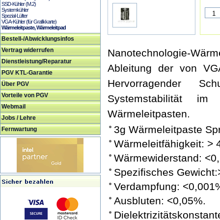
SSD-Kühler (M.2)
Systemkühler
Spezial-Lüfter
VGA-Kühler (für Grafikkarte)
Wärmeleitpaste, Wärmeleitpad
Bestell-/Abwicklungsinfos
Vertrag widerrufen
Nanotechnologie-Wä
Dienstleistung/Reparatur
Ableitung der von V
PGV KTL-Garantie
Hervorragender Sc
Über PGV
Vorteile von PGV
Systemstabilität i
Webmail
Wärmeleitpasten.
Jobs / Lehre
3g Wärmeleitpaste Spr
Fernwartung
Wärmeleitfähigkeit: > 
Wärmewiderstand: <0,2
Spezifisches Gewicht:
Verdampfung: <0,001
Ausbluten: <0,05%.
Dielektrizitätskonstant