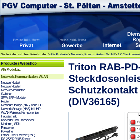
Sie befinden sich hier: Privatkunden >
Alle Produkte
>
Netzwerk, Kommunikation, WLAN
>
19" Steckdosenl
Produkte / Webshop
Triton RAB-PD
Alle Produkte...
Steckdosenlei
Netzwerk, Kommunikation, WLAN
Netzwerkkabel
Netzwerkkarten
Schutzkontakt
Netzwerkinstallation
Switches
SFP / SFP+ Module
(DIV36165)
Router
Network Storage (NAS) ohne HD
Network Storage (NAS) inkl. HD
WLAN Wireless Komponenten
Haustechnik
Konverter und Transceiver
S
Modems, ISDN
Printserver
S
Powerline
Power Over Ethernet (PoE)
Z
RS-232/422/485 Server