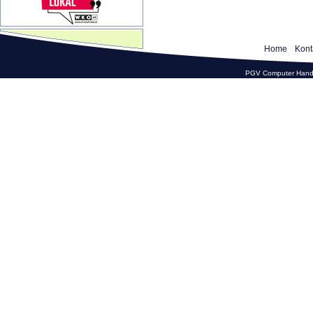
Home
Kont
PGV Computer Hande