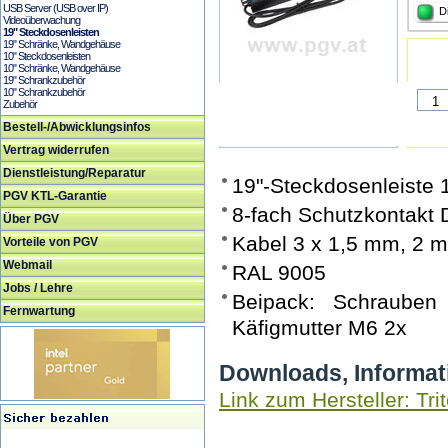
USB Server (USB over IP)
D
Videoüberwachung
19" Steckdosenleisten
19" Schränke, Wandgehäuse
10" Steckdosenleisten
10" Schränke, Wandgehäuse
19" Schrankzubehör
10" Schrankzubehör
Zubehör
Bestell-/Abwicklungsinfos
Vertrag widerrufen
Dienstleistung/Reparatur
19"-Steckdosenleiste
PGV KTL-Garantie
8-fach Schutzkontakt 
Über PGV
Kabel 3 x 1,5 mm, 2 m
Vorteile von PGV
Webmail
RAL 9005
Jobs / Lehre
Beipack: Schrauben
Fernwartung
Käfigmutter M6 2x
Downloads, Informat
Link zum Hersteller: Tri