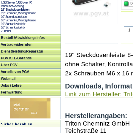
USB Server (USB over IP)
D
Videoüberwachung
19" Steckdosenleisten
19" Schränke, Wandgehäuse
10" Steckdosenleisten
10" Schränke, Wandgehäuse
19" Schrankzubehör
10" Schrankzubehör
Zubehör
Bestell-/Abwicklungsinfos
Vertrag widerrufen
Dienstleistung/Reparatur
19" Steckdosenleiste 8
PGV KTL-Garantie
ohne Schalter, Kontrol
Über PGV
Vorteile von PGV
2x Schrauben M6 x 16 m
Webmail
Downloads, Informat
Jobs / Lehre
Fernwartung
Link zum Hersteller: Tri
Herstellerangaben:
Triton Chemnitz GmbH
Teichstraße 11