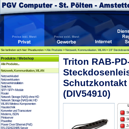
Sie befinden sich hier: Privatkunden >
Alle Produkte
>
Netzwerk, Kommunikation, WLAN
>
19" Steckdosenl
Produkte / Webshop
Triton RAB-PD
Alle Produkte...
Steckdosenlei
Netzwerk, Kommunikation, WLAN
Netzwerkkabel
Netzwerkkarten
Schutzkontakt 
Netzwerkinstallation
Switches
SFP / SFP+ Module
(DIV54910)
Router
Network Storage (NAS) ohne HD
Network Storage (NAS) inkl. HD
WLAN Wireless Komponenten
Haustechnik
Konverter und Transceiver
S
Modems, ISDN
Printserver
S
Powerline
Power Over Ethernet (PoE)
Z
RS-232/422/485 Server