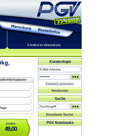
0 Artikel im Warenkorb.
0kg,
Kundenlogin
ieferinformationen
Passwort vergessen
Neukunde
Suche
 Tage
Erweiterte Suche
PGV Notebooks
EURO
49,00