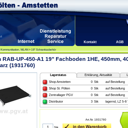
Kontakt
AGB
, Kommunikation, WLAN
>
19" Schrankzubehör
on RAB-UP-450-A1 19" Fachboden 1HE, 450mm, 4
arz (1931760)
Lagerstatus
Erklärung, Aktualität
L
Shop Amstetten
0
Stk
auf Bestellung
Shop St. Pölten
0
Stk
auf Bestellung
Zentrallager PGV
0
Stk
auf Bestellung
Distributor
3
Stk
lagernd, LZ 5-8
Art.Nr. 1931760
Stk