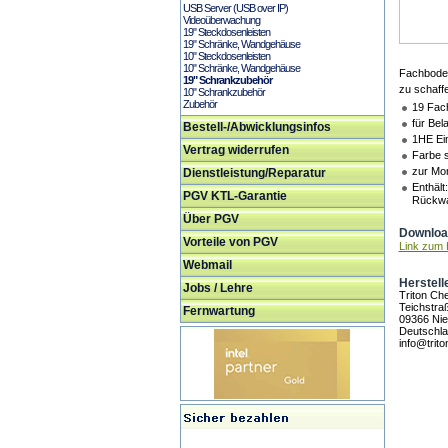
USB Server (USB over IP)
Videoüberwachung
19" Steckdosenleisten
19" Schränke, Wandgehäuse
10" Steckdosenleisten
10" Schränke, Wandgehäuse
Fachboden
19" Schrankzubehör
zu schaffe
10" Schrankzubehör
Zubehör
19 Fac
für Bel
Bestell-/Abwicklungsinfos
1HE Ei
Vertrag widerrufen
Farbe 
zur Mo
Dienstleistung/Reparatur
Enthäl
PGV KTL-Garantie
Rückwa
Über PGV
Download
Vorteile von PGV
Link zum H
Webmail
Herstell
Jobs / Lehre
Triton C
Teichstra
Fernwartung
09366 Nie
Deutschl
info@trito