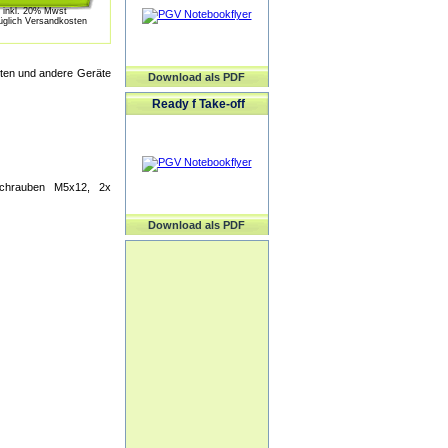
inkl. 20% Mwst
üglich Versandkosten
tten und andere Geräte
Download als PDF
Ready f Take-off
Schrauben M5x12, 2x
Download als PDF