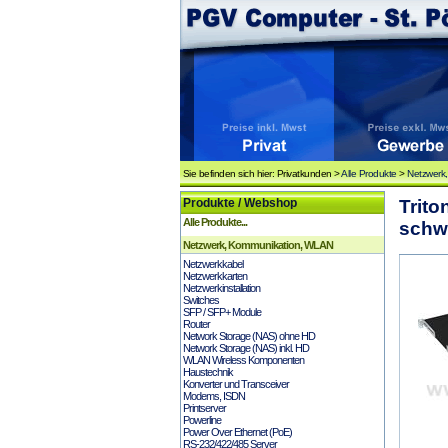
Sie befinden sich hier: Privatkunden >
Alle Produkte
>
Netzwerk
Produkte / Webshop
Trit
Alle Produkte...
schw
Netzwerk, Kommunikation, WLAN
Netzwerkkabel
Netzwerkkarten
Netzwerkinstallation
Switches
SFP / SFP+ Module
Router
Network Storage (NAS) ohne HD
Network Storage (NAS) inkl. HD
WLAN Wireless Komponenten
Haustechnik
Konverter und Transceiver
Modems, ISDN
Printserver
Powerline
Power Over Ethernet (PoE)
RS-232/422/485 Server