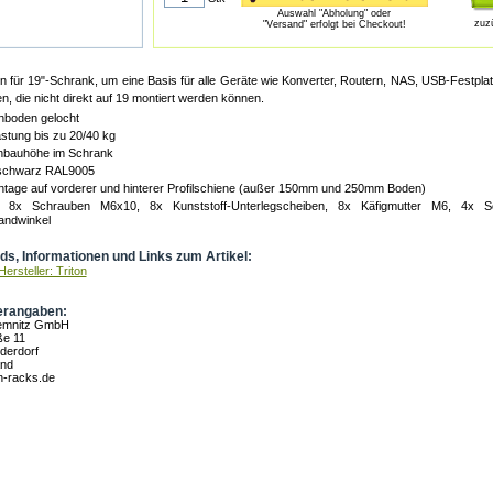
Auswahl "Abholung" oder
zuz
"Versand" erfolgt bei Checkout!
 für 19"-Schrank, um eine Basis für alle Geräte wie Konverter, Routern, NAS, USB-Festpla
n, die nicht direkt auf 19 montiert werden können.
hboden gelocht
astung bis zu 20/40 kg
nbauhöhe im Schrank
schwarz RAL9005
ntage auf vorderer und hinterer Profilschiene (außer 150mm und 250mm Boden)
t: 8x Schrauben M6x10, 8x Kunststoff-Unterlegscheiben, 8x Käfigmutter M6, 4x 
ndwinkel
s, Informationen und Links zum Artikel:
ersteller: Triton
erangaben:
hemnitz GmbH
ße 11
derdorf
and
n-racks.de