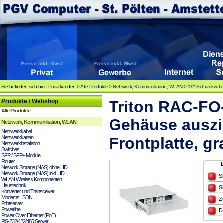
Sie befinden sich hier: Privatkunden >
Alle Produkte
>
Netzwerk, Kommunikation, WLAN
>
19" Schrankzub
Produkte / Webshop
Triton RAC-FO
Alle Produkte...
Gehäuse auszi
Netzwerk, Kommunikation, WLAN
Netzwerkkabel
Netzwerkkarten
Frontplatte, g
Netzwerkinstallation
Switches
SFP / SFP+ Module
Router
Network Storage (NAS) ohne HD
Network Storage (NAS) inkl. HD
S
WLAN Wireless Komponenten
Haustechnik
S
Konverter und Transceiver
Modems, ISDN
Z
Printserver
Powerline
D
Power Over Ethernet (PoE)
RS-232/422/485 Server