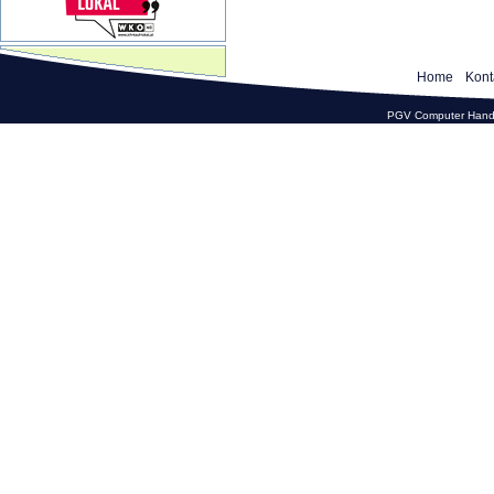
Home
Kont
PGV Computer Hande