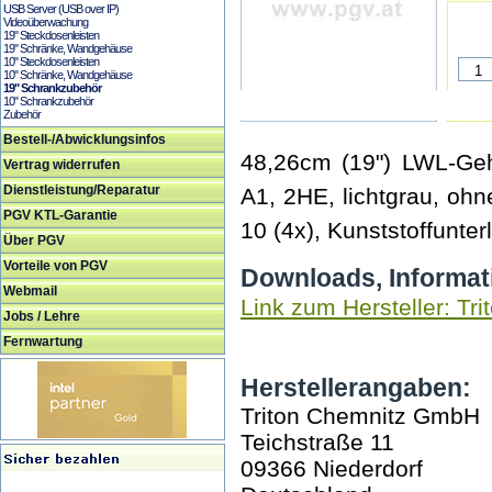
USB Server (USB over IP)
Videoüberwachung
19" Steckdosenleisten
19" Schränke, Wandgehäuse
10" Steckdosenleisten
10" Schränke, Wandgehäuse
19" Schrankzubehör
10" Schrankzubehör
Zubehör
Bestell-/Abwicklungsinfos
48,26cm (19") LWL-Geh
Vertrag widerrufen
Dienstleistung/Reparatur
A1, 2HE, lichtgrau, oh
PGV KTL-Garantie
10 (4x), Kunststoffunte
Über PGV
Vorteile von PGV
Downloads, Informat
Webmail
Link zum Hersteller: Tri
Jobs / Lehre
Fernwartung
Herstellerangaben:
Triton Chemnitz GmbH
Teichstraße 11
09366 Niederdorf