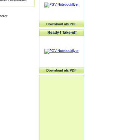
eiler
Download als PDF
Ready f Take-off
Download als PDF