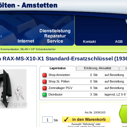
Kontakt
AGB
, Kommunikation, WLAN
>
19" Schrankzubehör
n RAX-MS-X10-X1 Standard-Ersatzschlüssel (193
Lagerstatus
Erklärung, Aktualität
L
Shop Amstetten
0
Stk
auf Bestellung
Shop St. Pölten
0
Stk
auf Bestellung
Zentrallager PGV
0
Stk
auf Bestellung
Distributor
3
Stk
lagernd, LZ 5-8
Art.Nr. 1936163
Stk
Auswahl "Abholung" oder
zuz