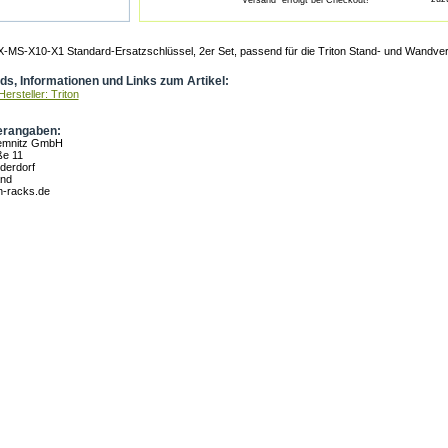
"Versand" erfolgt bei Checkout!
X-MS-X10-X1 Standard-Ersatzschlüssel, 2er Set, passend für die Triton Stand- und Wandvert
s, Informationen und Links zum Artikel:
ersteller: Triton
erangaben:
hemnitz GmbH
ße 11
derdorf
and
n-racks.de