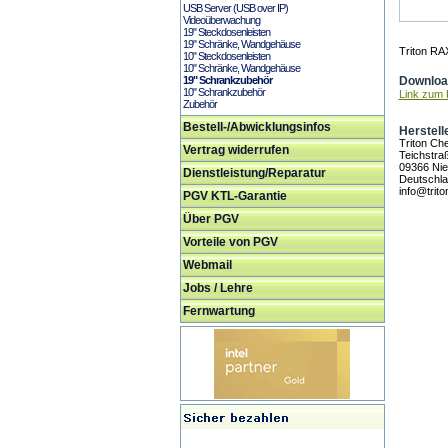
USB Server (USB over IP)
Videoüberwachung
19" Steckdosenleisten
19" Schränke, Wandgehäuse
Triton RA
10" Steckdosenleisten
10" Schränke, Wandgehäuse
19" Schrankzubehör
Download
10" Schrankzubehör
Link zum H
Zubehör
Bestell-/Abwicklungsinfos
Herstell
Triton C
Vertrag widerrufen
Teichstra
09366 Nie
Dienstleistung/Reparatur
Deutschl
info@trito
PGV KTL-Garantie
Über PGV
Vorteile von PGV
Webmail
Jobs / Lehre
Fernwartung