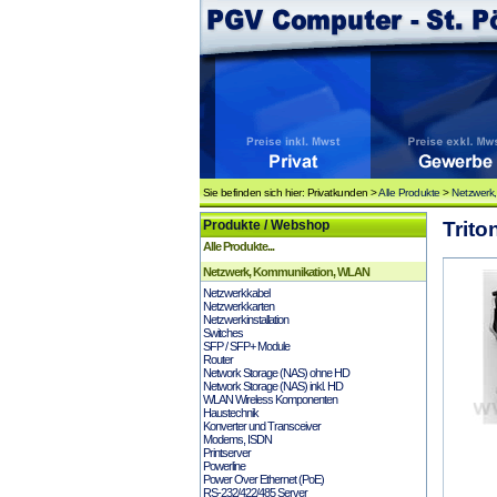
Sie befinden sich hier: Privatkunden >
Alle Produkte
>
Netzwerk
Produkte / Webshop
Trito
Alle Produkte...
Netzwerk, Kommunikation, WLAN
Netzwerkkabel
Netzwerkkarten
Netzwerkinstallation
Switches
SFP / SFP+ Module
Router
Network Storage (NAS) ohne HD
Network Storage (NAS) inkl. HD
WLAN Wireless Komponenten
Haustechnik
Konverter und Transceiver
Modems, ISDN
Printserver
Powerline
Power Over Ethernet (PoE)
RS-232/422/485 Server