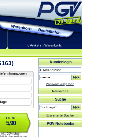
0 Artikel im Warenkorb.
6163)
Kundenlogin
ieferinformationen
Passwort vergessen
Neukunde
Suche
 Tage
Erweiterte Suche
EURO
5,90
PGV Notebooks
inkl. 20% Mwst
üglich Versandkosten