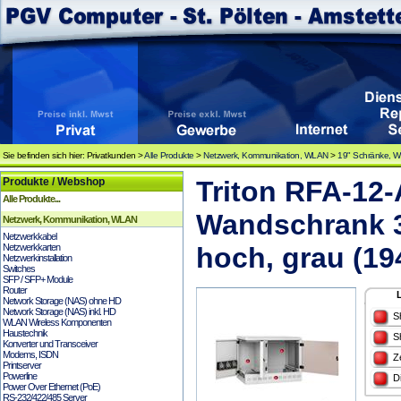
Sie befinden sich hier: Privatkunden >
Alle Produkte
>
Netzwerk, Kommunikation, WLAN
>
19" Schränke, 
Produkte / Webshop
Triton RFA-12
Alle Produkte...
Wandschrank 3
Netzwerk, Kommunikation, WLAN
Netzwerkkabel
Netzwerkkarten
hoch, grau (19
Netzwerkinstallation
Switches
SFP / SFP+ Module
Router
Network Storage (NAS) ohne HD
Network Storage (NAS) inkl. HD
S
WLAN Wireless Komponenten
Haustechnik
S
Konverter und Transceiver
Modems, ISDN
Z
Printserver
Powerline
D
Power Over Ethernet (PoE)
RS-232/422/485 Server