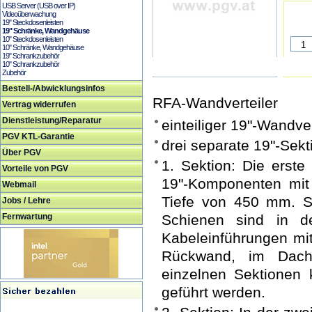
USB Server (USB over IP)
Videoüberwachung
19" Steckdosenleisten
19" Schränke, Wandgehäuse
10" Steckdosenleisten
10" Schränke, Wandgehäuse
19" Schrankzubehör
10" Schrankzubehör
Zubehör
Bestell-/Abwicklungsinfos
RFA-Wandverteiler
Vertrag widerrufen
Dienstleistung/Reparatur
einteiliger 19"-Wandve
PGV KTL-Garantie
drei separate 19"-Sekt
Über PGV
1. Sektion: Die erste 
Vorteile von PGV
19"-Komponenten mit
Webmail
Tiefe von 450 mm. Si
Jobs / Lehre
Fernwartung
Schienen sind in der
Kabeleinführungen mit
Rückwand, im Dach
einzelnen Sektionen
geführt werden.