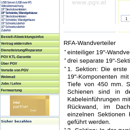
USB Server (USB over IP)
Videoüberwachung
19" Steckdosenleisten
19" Schränke, Wandgehäuse
10" Steckdosenleisten
10" Schränke, Wandgehäuse
19" Schrankzubehör
10" Schrankzubehör
Zubehör
Bestell-/Abwicklungsinfos
RFA-Wandverteiler
Vertrag widerrufen
Dienstleistung/Reparatur
einteiliger 19"-Wandve
PGV KTL-Garantie
drei separate 19"-Sekt
Über PGV
1. Sektion: Die erste 
Vorteile von PGV
19"-Komponenten mit
Webmail
Tiefe von 450 mm. Si
Jobs / Lehre
Fernwartung
Schienen sind in der
Kabeleinführungen mit
Rückwand, im Dach
einzelnen Sektionen
geführt werden.