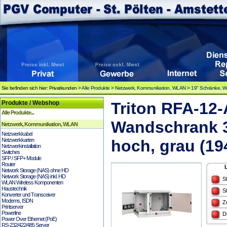
Sie befinden sich hier: Privatkunden >
Alle Produkte
>
Netzwerk, Kommunikation, WLAN
>
19" Schränke, 
Produkte / Webshop
Triton RFA-12
Alle Produkte...
Wandschrank 3
Netzwerk, Kommunikation, WLAN
Netzwerkkabel
Netzwerkkarten
hoch, grau (19
Netzwerkinstallation
Switches
SFP / SFP+ Module
Router
Network Storage (NAS) ohne HD
Network Storage (NAS) inkl. HD
S
WLAN Wireless Komponenten
Haustechnik
S
Konverter und Transceiver
Modems, ISDN
Z
Printserver
Powerline
D
Power Over Ethernet (PoE)
RS-232/422/485 Server