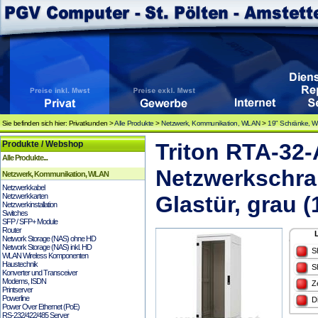
Sie befinden sich hier: Privatkunden >
Alle Produkte
>
Netzwerk, Kommunikation, WLAN
>
19" Schränke, 
Produkte / Webshop
Triton RTA-32
Alle Produkte...
Netzwerkschra
Netzwerk, Kommunikation, WLAN
Netzwerkkabel
Netzwerkkarten
Glastür, grau 
Netzwerkinstallation
Switches
SFP / SFP+ Module
Router
Network Storage (NAS) ohne HD
Network Storage (NAS) inkl. HD
S
WLAN Wireless Komponenten
Haustechnik
S
Konverter und Transceiver
Modems, ISDN
Z
Printserver
Powerline
D
Power Over Ethernet (PoE)
RS-232/422/485 Server