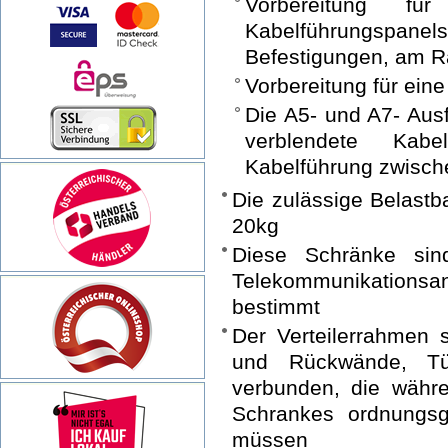
Vorbereitung f
Kabelführungspanels
Befestigungen, am 
Vorbereitung für ein
Die A5- und A7- Aus
verblendete Kabe
Kabelführung zwische
Die zulässige Belastb
20kg
Diese Schränke si
Telekommunikations
bestimmt
Der Verteilerrahmen 
und Rückwände, Tür
verbunden, die währ
Schrankes ordnungsg
müssen