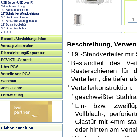
USB Server (USB over IP)
Videoüberwachung
19" Steckdosenleisten
19" Schränke, Wandgehäuse
10" Steckdosenleisten
10" Schränke, Wandgehäuse
19" Schrankzubehör
10" Schrankzubehör
Zubehör
Bestell-/Abwicklungsinfos
Beschreibung, Verwe
Vertrag widerrufen
19"-Standverteiler mit
Dienstleistung/Reparatur
PGV KTL-Garantie
Bestandteil des Vert
Über PGV
Rasterschienen für
Vorteile von PGV
Verteilern, die tiefer 
Webmail
Verteilerkonstruktion:
Jobs / Lehre
Fernwartung
geschweißter Stahl
Ein- bzw. Zweiflü
Vollblech-, perfori
Glastür mit 4mm sta
oder hinten am Verte