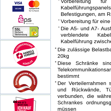
Vorbereitung f
Kabelführungspanels
Befestigungen, am 
Vorbereitung für ein
Die A5- und A7- Aus
verblendete Kabe
Kabelführung zwische
Die zulässige Belastb
20kg
Diese Schränke si
Telekommunikations
bestimmt
Der Verteilerrahmen 
und Rückwände, Tür
verbunden, die währ
Schrankes ordnungsg
müssen