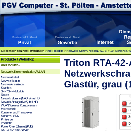
Sie befinden sich hier: Privatkunden >
Alle Produkte
>
Netzwerk, Kommunikation, WLAN
>
19" Schränke, 
Produkte / Webshop
Triton RTA-42
Alle Produkte...
Netzwerkschra
Netzwerk, Kommunikation, WLAN
Netzwerkkabel
Netzwerkkarten
Glastür, grau 
Netzwerkinstallation
Switches
SFP / SFP+ Module
Router
Network Storage (NAS) ohne HD
Network Storage (NAS) inkl. HD
S
WLAN Wireless Komponenten
Haustechnik
S
Konverter und Transceiver
Modems, ISDN
Z
Printserver
Powerline
D
Power Over Ethernet (PoE)
RS-232/422/485 Server