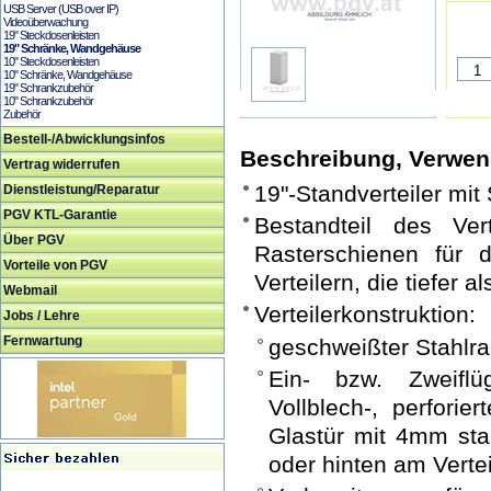
USB Server (USB over IP)
Videoüberwachung
19" Steckdosenleisten
19" Schränke, Wandgehäuse
10" Steckdosenleisten
10" Schränke, Wandgehäuse
19" Schrankzubehör
10" Schrankzubehör
Zubehör
Bestell-/Abwicklungsinfos
Beschreibung, Verwe
Vertrag widerrufen
19"-Standverteiler mit
Dienstleistung/Reparatur
PGV KTL-Garantie
Bestandteil des Vert
Über PGV
Rasterschienen für
Vorteile von PGV
Verteilern, die tiefer 
Webmail
Verteilerkonstruktion:
Jobs / Lehre
Fernwartung
geschweißter Stahl
Ein- bzw. Zweiflü
Vollblech-, perfori
Glastür mit 4mm sta
oder hinten am Verte