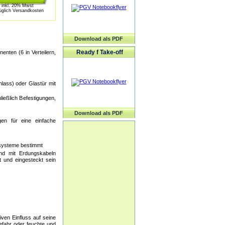
inkl. 20% Mwst
üglich Versandkosten
Download als PDF
Ready f Take-off
enten (6 in Verteilern,
hlass) oder Glastür mit
ließlich Befestigungen,
Download als PDF
en für eine einfache
rsysteme bestimmt
ind mit Erdungskabeln
 und eingesteckt sein
iven Einfluss auf seine
efahr oder feuchte und