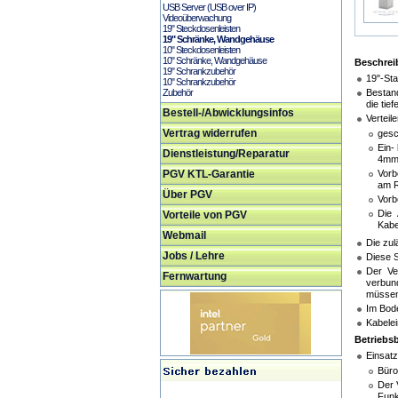
USB Server (USB over IP)
Videoüberwachung
19" Steckdosenleisten
19" Schränke, Wandgehäuse
10" Steckdosenleisten
10" Schränke, Wandgehäuse
Beschrei
19" Schrankzubehör
19"-Sta
10" Schrankzubehör
Zubehör
Bestand
die tie
Bestell-/Abwicklungsinfos
Verteil
Vertrag widerrufen
gesc
Ein-
Dienstleistung/Reparatur
4mm 
PGV KTL-Garantie
Vorb
am 
Über PGV
Vorb
Die 
Vorteile von PGV
Kabe
Webmail
Die zul
Jobs / Lehre
Diese S
Der Ve
Fernwartung
verbun
müsse
Im Bode
Kabele
Betriebs
Einsat
Bür
Der 
Funk