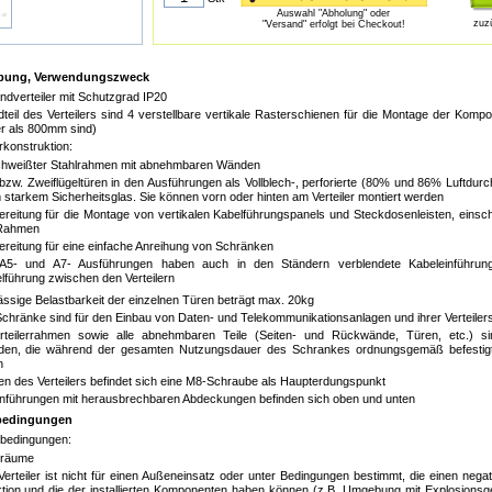
Auswahl "Abholung" oder
zuz
"Versand" erfolgt bei Checkout!
bung, Verwendungszweck
ndverteiler mit Schutzgrad IP20
teil des Verteilers sind 4 verstellbare vertikale Rasterschienen für die Montage der Kompon
fer als 800mm sind)
erkonstruktion:
hweißter Stahlrahmen mit abnehmbaren Wänden
 bzw. Zweiflügeltüren in den Ausführungen als Vollblech-, perforierte (80% und 86% Luftdurc
starkem Sicherheitsglas. Sie können vorn oder hinten am Verteiler montiert werden
ereitung für die Montage von vertikalen Kabelführungspanels und Steckdosenleisten, einsch
Rahmen
ereitung für eine einfache Anreihung von Schränken
A5- und A7- Ausführungen haben auch in den Ständern verblendete Kabeleinführung
lführung zwischen den Verteilern
ässige Belastbarkeit der einzelnen Türen beträgt max. 20kg
chränke sind für den Einbau von Daten- und Telekommunikationsanlagen und ihrer Verteile
rteilerrahmen sowie alle abnehmbaren Teile (Seiten- und Rückwände, Türen, etc.) s
den, die während der gesamten Nutzungsdauer des Schrankes ordnungsgemäß befestigt
n
n des Verteilers befindet sich eine M8-Schraube als Haupterdungspunkt
inführungen mit herausbrechbaren Abdeckungen befinden sich oben und unten
bedingungen
zbedingungen:
oräume
Verteiler ist nicht für einen Außeneinsatz oder unter Bedingungen bestimmt, die einen negat
tion und die der installierten Komponenten haben können (z.B. Umgebung mit Explosionsg