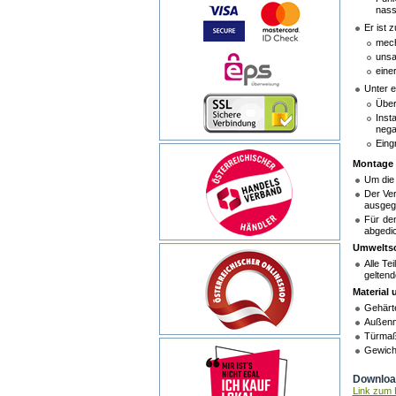
nas
Er ist 
mech
unsa
eine
Unter e
Über
Inst
nega
Eingr
Montage d
Um die 
Der Ver
ausgegl
Für den
abgedic
Umwelts
Alle Te
geltend
Material
Gehärte
Außenm
Türmaß
Gewicht
Download
Link zum H