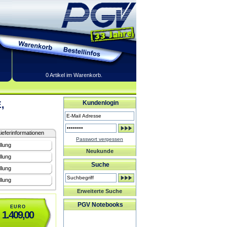
0 Artikel im Warenkorb.
,
Kundenlogin
ieferinformationen
Passwort vergessen
llung
Neukunde
llung
Suche
llung
llung
Erweiterte Suche
PGV Notebooks
EURO
1.409,00