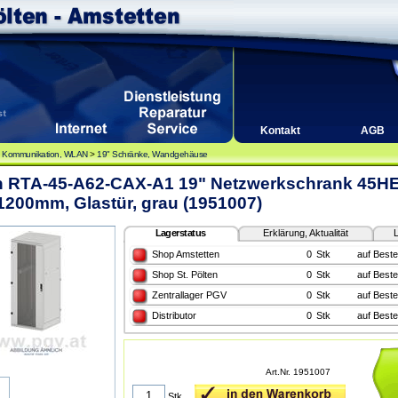
Kontakt
AGB
, Kommunikation, WLAN
>
19" Schränke, Wandgehäuse
on RTA-45-A62-CAX-A1 19" Netzwerkschrank 45HE
200mm, Glastür, grau (1951007)
Lagerstatus
Erklärung, Aktualität
L
Shop Amstetten
0
Stk
auf Beste
Shop St. Pölten
0
Stk
auf Beste
Zentrallager PGV
0
Stk
auf Beste
Distributor
0
Stk
auf Beste
Art.Nr. 1951007
Stk