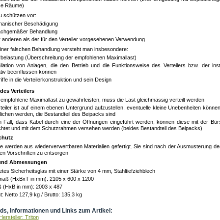
se Räume)
zu schützen vor:
anischer Beschädigung
chgemäßer Behandlung
r anderen als der für den Verteiler vorgesehenen Verwendung
iner falschen Behandlung versteht man insbesondere:
belastung (Überschreitung der empfohlenen Maximallast)
allation von Anlagen, die den Betrieb und die Funktionsweise des Verteilers bzw. der ins
tiv beeinflussen können
iffe in die Verteilerkonstruktion und sein Design
es Verteilers
empfohlene Maximallast zu gewährleisten, muss die Last gleichmässig verteilt werden
teiler ist auf einem ebenen Untergrund aufzustellen, eventuelle kleine Unebenheiten können
ichen werden, die Bestandteil des Beipacks sind
 Fall, dass Kabel durch eine der Öffnungen eingeführt werden, können diese mit der Bür
htet und mit dem Schutzrahmen versehen werden (beides Bestandteil des Beipacks)
chutz
ile werden aus wiederverwertbaren Materialien gefertigt. Sie sind nach der Ausmusterung d
en Vorschriften zu entsorgen
 und Abmessungen
tes Sicherheitsglas mit einer Stärke von 4 mm, Stahltiefziehblech
aß (HxBxT in mm): 2105 x 600 x 1200
 (HxB in mm): 2003 x 487
: Netto 127,9 kg / Brutto: 135,3 kg
s, Informationen und Links zum Artikel:
ersteller: Triton