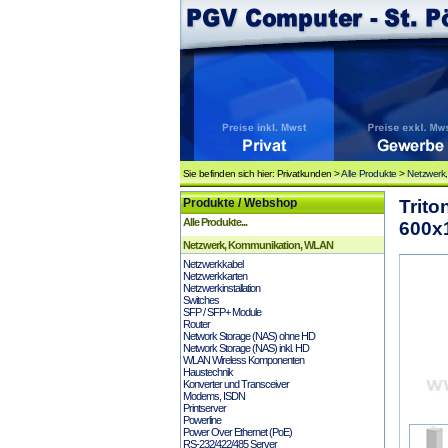
Sie befinden sich hier: Privatkunden >
Alle Produkte
>
Netzwerk
Produkte / Webshop
Trit
Alle Produkte...
600x1
Netzwerk, Kommunikation, WLAN
Netzwerkkabel
Netzwerkkarten
Netzwerkinstallation
Switches
SFP / SFP+ Module
Router
Network Storage (NAS) ohne HD
Network Storage (NAS) inkl. HD
WLAN Wireless Komponenten
Haustechnik
Konverter und Transceiver
Modems, ISDN
Printserver
Powerline
Power Over Ethernet (PoE)
RS-232/422/485 Server