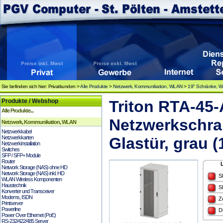
Sie befinden sich hier: Privatkunden >
Alle Produkte
>
Netzwerk, Kommunikation, WLAN
>
19" Schränke, 
Produkte / Webshop
Triton RTA-45
Alle Produkte...
Netzwerkschra
Netzwerk, Kommunikation, WLAN
Netzwerkkabel
Netzwerkkarten
Glastür, grau 
Netzwerkinstallation
Switches
SFP / SFP+ Module
Router
Network Storage (NAS) ohne HD
Network Storage (NAS) inkl. HD
S
WLAN Wireless Komponenten
Haustechnik
S
Konverter und Transceiver
Modems, ISDN
Z
Printserver
Powerline
D
Power Over Ethernet (PoE)
RS-232/422/485 Server