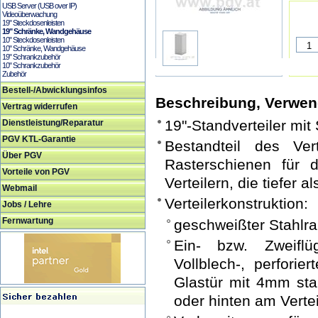
USB Server (USB over IP)
Videoüberwachung
19" Steckdosenleisten
19" Schränke, Wandgehäuse
10" Steckdosenleisten
10" Schränke, Wandgehäuse
19" Schrankzubehör
10" Schrankzubehör
Zubehör
Bestell-/Abwicklungsinfos
Beschreibung, Verwe
Vertrag widerrufen
19"-Standverteiler mit
Dienstleistung/Reparatur
PGV KTL-Garantie
Bestandteil des Vert
Über PGV
Rasterschienen für
Vorteile von PGV
Verteilern, die tiefer 
Webmail
Verteilerkonstruktion:
Jobs / Lehre
Fernwartung
geschweißter Stahl
Ein- bzw. Zweiflü
Vollblech-, perfori
Glastür mit 4mm sta
oder hinten am Verte