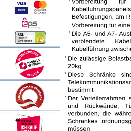
Vorbereitung f
Kabelführungspanels
Befestigungen, am 
Vorbereitung für ein
Die A5- und A7- Aus
verblendete Kabe
Kabelführung zwische
Die zulässige Belastb
20kg
Diese Schränke si
Telekommunikations
bestimmt
Der Verteilerrahmen 
und Rückwände, Tür
verbunden, die währ
Schrankes ordnungsg
müssen