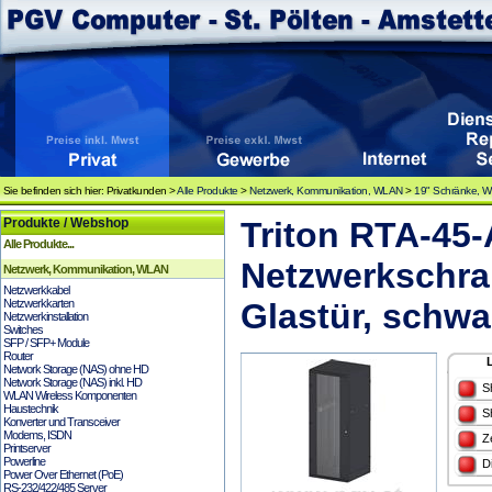
Sie befinden sich hier: Privatkunden >
Alle Produkte
>
Netzwerk, Kommunikation, WLAN
>
19" Schränke, 
Produkte / Webshop
Triton RTA-45
Alle Produkte...
Netzwerkschra
Netzwerk, Kommunikation, WLAN
Netzwerkkabel
Netzwerkkarten
Glastür, schwa
Netzwerkinstallation
Switches
SFP / SFP+ Module
Router
Network Storage (NAS) ohne HD
Network Storage (NAS) inkl. HD
S
WLAN Wireless Komponenten
Haustechnik
S
Konverter und Transceiver
Modems, ISDN
Z
Printserver
Powerline
D
Power Over Ethernet (PoE)
RS-232/422/485 Server