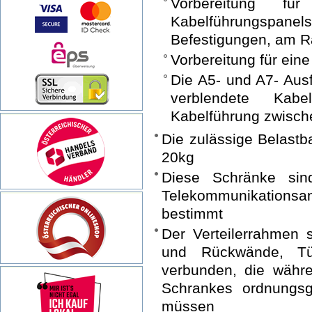
Vorbereitung f
Kabelführungspanels
Befestigungen, am 
Vorbereitung für ein
Die A5- und A7- Aus
verblendete Kabe
Kabelführung zwische
Die zulässige Belastb
20kg
Diese Schränke si
Telekommunikations
bestimmt
Der Verteilerrahmen 
und Rückwände, Tür
verbunden, die währ
Schrankes ordnungsg
müssen