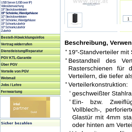
USB Server (USB over IP)
Videoüberwachung
19" Steckdosenleisten
19" Schränke, Wandgehäuse
10" Steckdosenleisten
10" Schränke, Wandgehäuse
19" Schrankzubehör
10" Schrankzubehör
Zubehör
Bestell-/Abwicklungsinfos
Beschreibung, Verwe
Vertrag widerrufen
19"-Standverteiler mit
Dienstleistung/Reparatur
PGV KTL-Garantie
Bestandteil des Vert
Über PGV
Rasterschienen für
Vorteile von PGV
Verteilern, die tiefer 
Webmail
Verteilerkonstruktion:
Jobs / Lehre
Fernwartung
geschweißter Stahl
Ein- bzw. Zweiflü
Vollblech-, perfori
Glastür mit 4mm sta
oder hinten am Verte