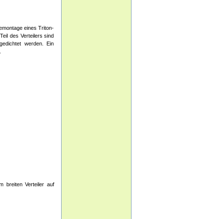
emontage eines Triton-
il des Verteilers sind
gedichtet werden. Ein
.
breiten Verteiler auf