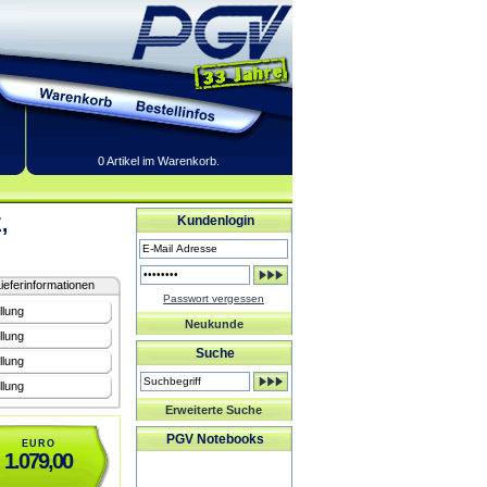
0 Artikel im Warenkorb.
,
Kundenlogin
ieferinformationen
Passwort vergessen
llung
Neukunde
llung
Suche
llung
llung
Erweiterte Suche
PGV Notebooks
EURO
1.079,00