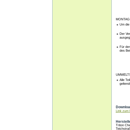
MONTAGE
Um die 
Der Ver
ausgeg
Für den
des Bei
UMWELT
Alle Te
geltend
Download
Link zum H
Herstell
Triton C
Teichstra