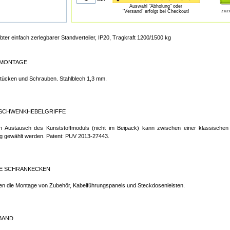
Auswahl "Abholung" oder
zuz
"Versand" erfolgt bei Checkout!
ter einfach zerlegbarer Standverteiler, IP20, Tragkraft 1200/1500 kg
MONTAGE
tücken und Schrauben. Stahlblech 1,3 mm.
-SCHWENKHEBELGRIFFE
 Austausch des Kunststoffmoduls (nicht im Beipack) kann zwischen einer klassischen 
g gewählt werden. Patent: PUV 2013-27443.
E SCHRANKECKEN
en die Montage von Zubehör, Kabelführungspanels und Steckdosenleisten.
BAND