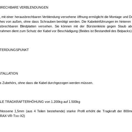
BRECHBARE VERBLENDUNGEN
, mit einer herausbrechbaren Verblendung versehene öffnung ermöglicht die Montage und D
ches von außen, ohne dass Schrauben benötigt werden. Die Kabeleinführungen im hinteren Te
sbrechbaren Blindplatten versehen. Sie können mit der Bürstenleiste gegen Staub ab
frahmen dient zum Schutz der Kabel vor Beschädigung (Beides ist Bestandteil des Beipacks)
PTERDUNGSPUNKT
STALLATION
s Zubehörs, ohne dass die Kabel durchgezogen werden müssen.
LE TRAGKRAFTERHÖHUNG von 1.200kg auf 1.500kg
lossene 1,5mm (aus 4 Teilen bestehende) starke Profil erhöht die Tragkraft der 800mm 
 (RAX-VR-Txx-X2)