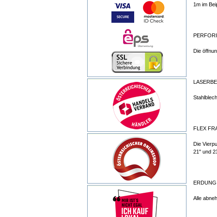
1m im Bei
PERFORI
Die öffnu
LASERBE
Stahlblec
FLEX FR
Die Vierpu
21" und 2
ERDUNG
Alle abne