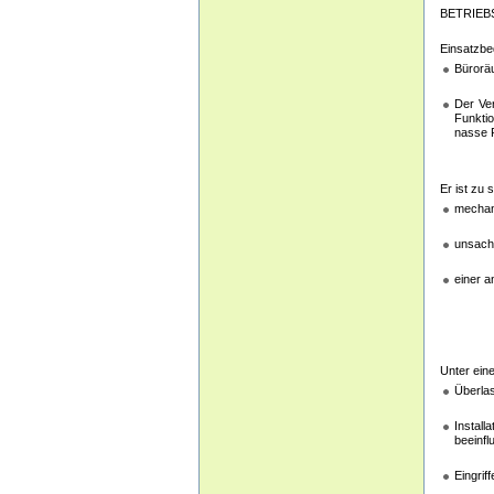
BETRIE
Einsatzbe
Bürorä
Der Ver
Funktio
nasse 
Er ist zu 
mechan
unsach
einer a
Unter ein
Überlas
Install
beeinf
Eingrif