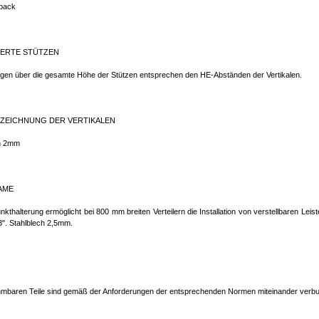
pack
ERTE STÜTZEN
ngen über die gesamte Höhe der Stützen entsprechen den HE-Abständen der Vertikalen.
ZEICHNUNG DER VERTIKALEN
h 2mm
AME
nkthalterung ermöglicht bei 800 mm breiten Verteilern die Installation von verstellbaren Leis
3". Stahlblech 2,5mm.
hmbaren Teile sind gemäß der Anforderungen der entsprechenden Normen miteinander verb