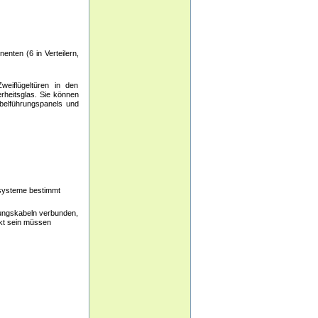
enten (6 in Verteilern,
weiflügeltüren in den
rheitsglas. Sie können
abelführungspanels und
rsysteme bestimmt
dungskabeln verbunden,
kt sein müssen