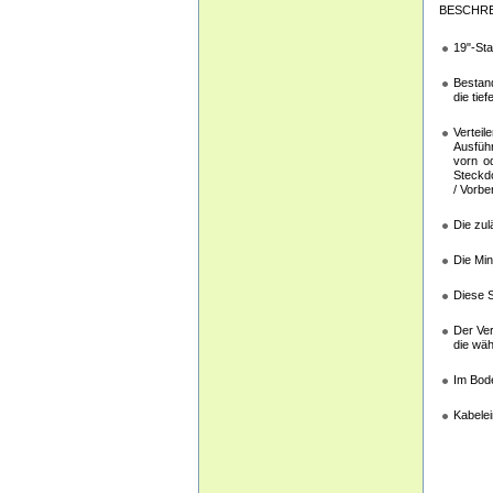
BESCHR
19"-Sta
Bestand
die tie
Vertei
Ausführ
vorn od
Steckdo
/ Vorbe
Die zul
Die Min
Diese S
Der Ver
die wä
Im Bode
Kabele