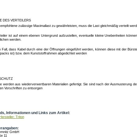
 DES VERTEILERS
empfohlene zulässige Maximallast zu gewährleisten, muss die Last gleichmäßig verteilt wer
teiler ist auf einem ebenen Untergrund aufzustellen, eventuelle kleine Unebenheiten können
lichen werden.
 Fall, dass Kabel durch eine der Öffnungen eingeführt werden, können diese mit der Bürsten
packs ist) bzw. dem Kunststoffrahmen abgedichtet werden
SCHUTZ
ile werden aus wiederverwertbaren Materialien gefertigt. Sie sind nach der Ausmusterung d
en Vorschriften zu entsorgen
s, Informationen und Links zum Artikel:
ersteller: Triton
erangaben:
hemnitz GmbH
ße 11