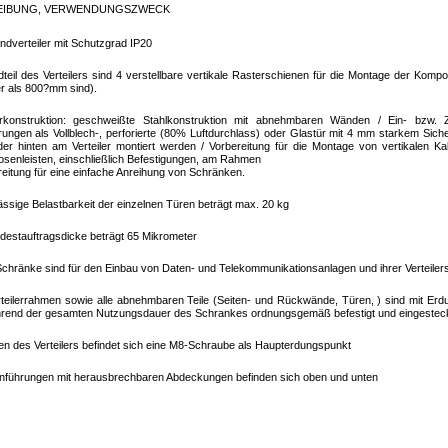
EIBUNG, VERWENDUNGSZWECK
ndverteiler mit Schutzgrad IP20
teil des Verteilers sind 4 verstellbare vertikale Rasterschienen für die Montage der Kompon
fer als 800?mm sind).
lerkonstruktion: geschweißte Stahlkonstruktion mit abnehmbaren Wänden / Ein- bzw. Z
ungen als Vollblech-, perforierte (80% Luftdurchlass) oder Glastür mit 4 mm starkem Siche
er hinten am Verteiler montiert werden / Vorbereitung für die Montage von vertikalen K
senleisten, einschließlich Befestigungen, am Rahmen
reitung für eine einfache Anreihung von Schränken.
ässige Belastbarkeit der einzelnen Türen beträgt max. 20 kg
destauftragsdicke beträgt 65 Mikrometer
chränke sind für den Einbau von Daten- und Telekommunikationsanlagen und ihrer Verteile
teilerrahmen sowie alle abnehmbaren Teile (Seiten- und Rückwände, Türen, ) sind mit Er
hrend der gesamten Nutzungsdauer des Schrankes ordnungsgemäß befestigt und eingestec
n des Verteilers befindet sich eine M8-Schraube als Haupterdungspunkt
inführungen mit herausbrechbaren Abdeckungen befinden sich oben und unten