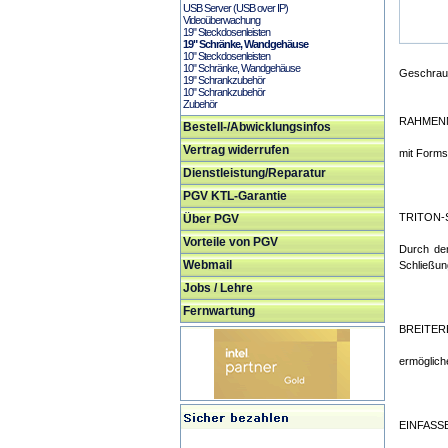
USB Server (USB over IP)
Videoüberwachung
19" Steckdosenleisten
19" Schränke, Wandgehäuse
10" Steckdosenleisten
10" Schränke, Wandgehäuse
Geschraub
19" Schrankzubehör
10" Schrankzubehör
Zubehör
RAHMEN
Bestell-/Abwicklungsinfos
Vertrag widerrufen
mit Forms
Dienstleistung/Reparatur
PGV KTL-Garantie
TRITON
Über PGV
Vorteile von PGV
Durch den
Webmail
Schließun
Jobs / Lehre
Fernwartung
BREITER
ermöglich
EINFASS