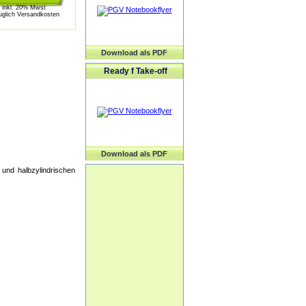
inkl. 20% Mwst
üglich Versandkosten
Download als PDF
Ready f Take-off
Download als PDF
und halbzylindrischen