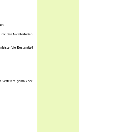
den
 mit den Nivellierfüßen
leiste (die Bestandteil
es Verteilers gemäß der