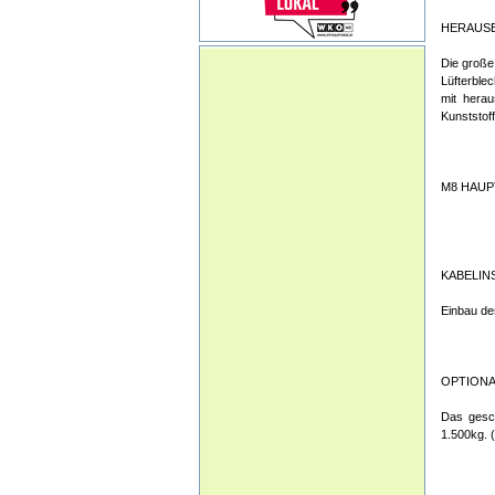
HERAUS
Die große
Lüfterble
mit herau
Kunststof
M8 HAU
KABELIN
Einbau de
OPTIONA
Das gesch
1.500kg.