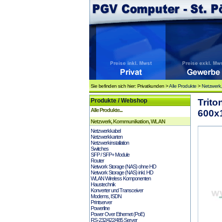
Sie befinden sich hier: Privatkunden >
Alle Produkte
>
Netzwerk
Produkte / Webshop
Trit
Alle Produkte...
600x1
Netzwerk, Kommunikation, WLAN
Netzwerkkabel
Netzwerkkarten
Netzwerkinstallation
Switches
SFP / SFP+ Module
Router
Network Storage (NAS) ohne HD
Network Storage (NAS) inkl. HD
WLAN Wireless Komponenten
Haustechnik
Konverter und Transceiver
Modems, ISDN
Printserver
Powerline
Power Over Ethernet (PoE)
RS-232/422/485 Server