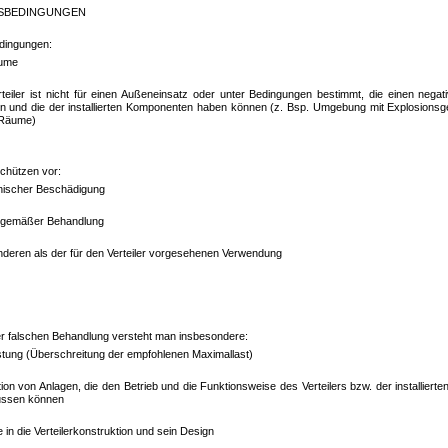
BSBEDINGUNGEN
dingungen:
ume
teiler ist nicht für einen Außeneinsatz oder unter Bedingungen bestimmt, die einen negati
n und die der installierten Komponenten haben können (z. Bsp. Umgebung mit Explosionsg
Räume)
schützen vor:
ischer Beschädigung
gemäßer Behandlung
nderen als der für den Verteiler vorgesehenen Verwendung
er falschen Behandlung versteht man insbesondere:
tung (Überschreitung der empfohlenen Maximallast)
ation von Anlagen, die den Betrieb und die Funktionsweise des Verteilers bzw. der installier
lussen können
fe in die Verteilerkonstruktion und sein Design