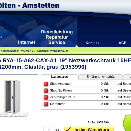
Kontakt
AGB
, Kommunikation, WLAN
>
19" Schränke, Wandgehäuse
on RYA-15-A62-CAX-A1 19" Netzwerkschrank 15HE
200mm, Glastür, grau (1953996)
Lagerstatus
Erklärung, Aktualität
L
Shop Amstetten
0
Stk
auf Beste
Shop St. Pölten
0
Stk
auf Beste
Zentrallager PGV
0
Stk
auf Beste
Distributor
0
Stk
auf Beste
Art.Nr. 1953996
Stk