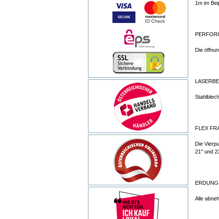
1m im Bei
PERFORI
Die öffnu
LASERBE
Stahlblec
FLEX FR
Die Vierpu
21" und 2
ERDUNG
Alle abne