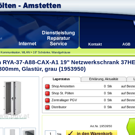
Kontakt
AGB
, Kommunikation, WLAN
>
19" Schränke, Wandgehäuse
on RYA-37-A88-CAX-A1 19" Netzwerkschrank 37HE
00mm, Glastür, grau (1953950)
Lagerstatus
Erklärung, Aktualität
L
Shop Amstetten
0
Stk
auf Beste
Shop St. Pölten
0
Stk
auf Beste
Zentrallager PGV
0
Stk
auf Beste
Distributor
0
Stk
auf Beste
Art.Nr. 1953950
Stk