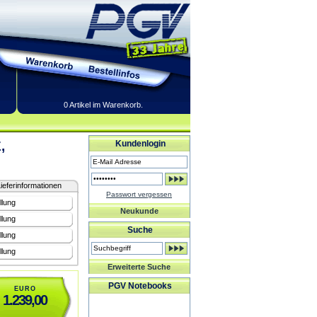
0 Artikel im Warenkorb.
,
Kundenlogin
ieferinformationen
Passwort vergessen
llung
Neukunde
llung
Suche
llung
llung
Erweiterte Suche
PGV Notebooks
EURO
1.239,00