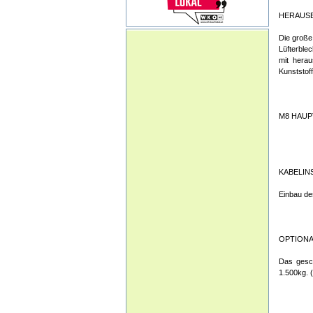
HERAUS
Die große
Lüfterble
mit herau
Kunststof
M8 HAU
KABELIN
Einbau de
OPTIONA
Das gesch
1.500kg.