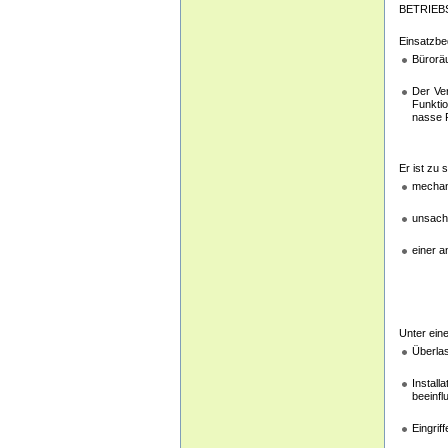
BETRIE
Einsatzbe
Bürorä
Der Ver
Funktio
nasse 
Er ist zu 
mechan
unsach
einer a
Unter ein
Überlas
Install
beeinf
Eingrif