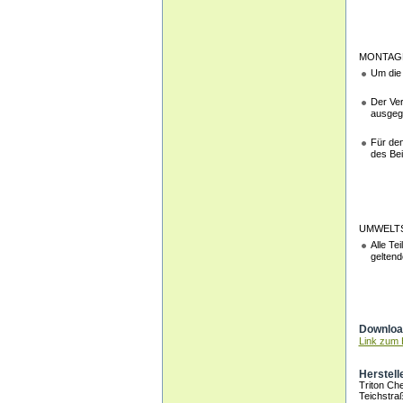
MONTAGE
Um die 
Der Ver
ausgeg
Für den
des Bei
UMWELT
Alle Te
geltend
Download
Link zum H
Herstell
Triton C
Teichstra