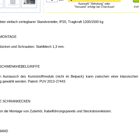
Auswahl "Abholung" oder
zuz
"Versand" erfolgt bei Checkout!
ter einfach zerlegbarer Standverteiler, IP20, Tragkraft 1200/1500 kg
MONTAGE
tücken und Schrauben. Stahlblech 1,3 mm.
-SCHWENKHEBELGRIFFE
 Austausch des Kunststoffmoduls (nicht im Beipack) kann zwischen einer klassischen 
g gewählt werden. Patent: PUV 2013-27443.
E SCHRANKECKEN
en die Montage von Zubehör, Kabelführungspanels und Steckdosenleisten.
BAND