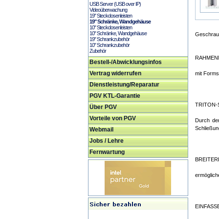
USB Server (USB over IP)
Videoüberwachung
19" Steckdosenleisten
19" Schränke, Wandgehäuse
10" Steckdosenleisten
10" Schränke, Wandgehäuse
Geschraub
19" Schrankzubehör
10" Schrankzubehör
Zubehör
RAHMEN
Bestell-/Abwicklungsinfos
Vertrag widerrufen
mit Forms
Dienstleistung/Reparatur
PGV KTL-Garantie
TRITON
Über PGV
Vorteile von PGV
Durch den
Schließun
Webmail
Jobs / Lehre
Fernwartung
BREITER
ermöglich
EINFASS