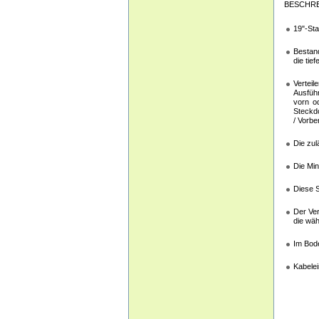
BESCHR
19"-Sta
Bestand
die tie
Vertei
Ausführ
vorn od
Steckdo
/ Vorbe
Die zul
Die Min
Diese S
Der Ver
die wä
Im Bode
Kabele