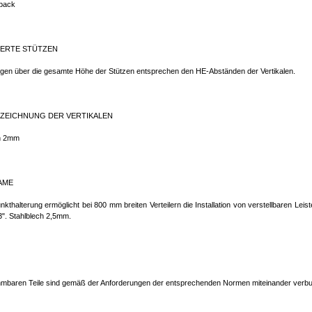
pack
ERTE STÜTZEN
ngen über die gesamte Höhe der Stützen entsprechen den HE-Abständen der Vertikalen.
ZEICHNUNG DER VERTIKALEN
h 2mm
AME
nkthalterung ermöglicht bei 800 mm breiten Verteilern die Installation von verstellbaren Leis
3". Stahlblech 2,5mm.
hmbaren Teile sind gemäß der Anforderungen der entsprechenden Normen miteinander verb