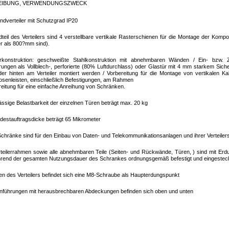
EIBUNG, VERWENDUNGSZWECK
ndverteiler mit Schutzgrad IP20
teil des Verteilers sind 4 verstellbare vertikale Rasterschienen für die Montage der Kompon
fer als 800?mm sind).
lerkonstruktion: geschweißte Stahlkonstruktion mit abnehmbaren Wänden / Ein- bzw. Z
ungen als Vollblech-, perforierte (80% Luftdurchlass) oder Glastür mit 4 mm starkem Siche
er hinten am Verteiler montiert werden / Vorbereitung für die Montage von vertikalen K
senleisten, einschließlich Befestigungen, am Rahmen
reitung für eine einfache Anreihung von Schränken.
ässige Belastbarkeit der einzelnen Türen beträgt max. 20 kg
destauftragsdicke beträgt 65 Mikrometer
chränke sind für den Einbau von Daten- und Telekommunikationsanlagen und ihrer Verteile
teilerrahmen sowie alle abnehmbaren Teile (Seiten- und Rückwände, Türen, ) sind mit Er
hrend der gesamten Nutzungsdauer des Schrankes ordnungsgemäß befestigt und eingestec
n des Verteilers befindet sich eine M8-Schraube als Haupterdungspunkt
inführungen mit herausbrechbaren Abdeckungen befinden sich oben und unten