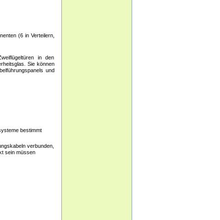
enten (6 in Verteilern,
weiflügeltüren in den
rheitsglas. Sie können
abelführungspanels und
rsysteme bestimmt
dungskabeln verbunden,
kt sein müssen