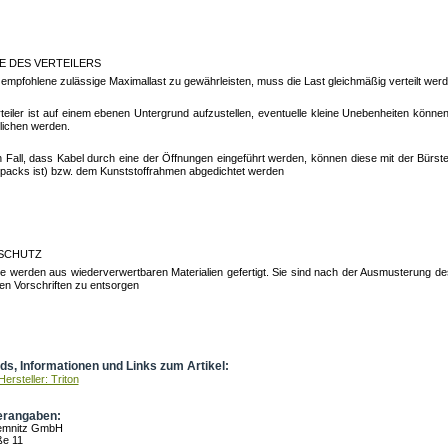
 DES VERTEILERS
empfohlene zulässige Maximallast zu gewährleisten, muss die Last gleichmäßig verteilt wer
teiler ist auf einem ebenen Untergrund aufzustellen, eventuelle kleine Unebenheiten können
lichen werden.
 Fall, dass Kabel durch eine der Öffnungen eingeführt werden, können diese mit der Bürsten
packs ist) bzw. dem Kunststoffrahmen abgedichtet werden
SCHUTZ
ile werden aus wiederverwertbaren Materialien gefertigt. Sie sind nach der Ausmusterung d
en Vorschriften zu entsorgen
s, Informationen und Links zum Artikel:
ersteller: Triton
erangaben:
hemnitz GmbH
ße 11