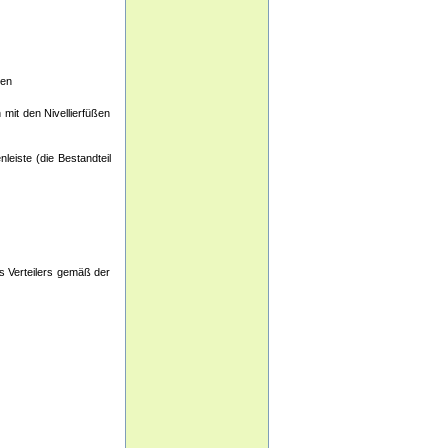
den
 mit den Nivellierfüßen
leiste (die Bestandteil
es Verteilers gemäß der