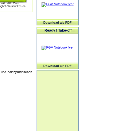
inkl. 20% Mwst
üglich Versandkosten
Download als PDF
Ready f Take-off
Download als PDF
und halbzylindrischen