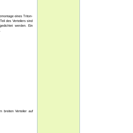
emontage eines Triton-
il des Verteilers sind
gedichtet werden. Ein
.
breiten Verteiler auf