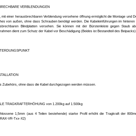
BRECHBARE VERBLENDUNGEN
, mit einer herausbrechbaren Verblendung versehene öffnung ermöglicht die Montage und D
ches von außen, ohne dass Schrauben benötigt werden. Die Kabeleinführungen im hinteren Te
sbrechbaren Blindplatten versehen. Sie können mit der Bürstenleiste gegen Staub ab
frahmen dient zum Schutz der Kabel vor Beschädigung (Beides ist Bestandteil des Beipacks)
PTERDUNGSPUNKT
STALLATION
s Zubehörs, ohne dass die Kabel durchgezogen werden müssen.
LE TRAGKRAFTERHÖHUNG von 1.200kg auf 1.500kg
lossene 1,5mm (aus 4 Teilen bestehende) starke Profil erhöht die Tragkraft der 800mm 
 (RAX-VR-Txx-X2)