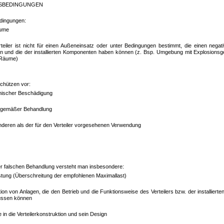
BSBEDINGUNGEN
dingungen:
ume
teiler ist nicht für einen Außeneinsatz oder unter Bedingungen bestimmt, die einen negati
n und die der installierten Komponenten haben können (z. Bsp. Umgebung mit Explosionsg
Räume)
schützen vor:
ischer Beschädigung
gemäßer Behandlung
nderen als der für den Verteiler vorgesehenen Verwendung
er falschen Behandlung versteht man insbesondere:
tung (Überschreitung der empfohlenen Maximallast)
ation von Anlagen, die den Betrieb und die Funktionsweise des Verteilers bzw. der installier
lussen können
fe in die Verteilerkonstruktion und sein Design