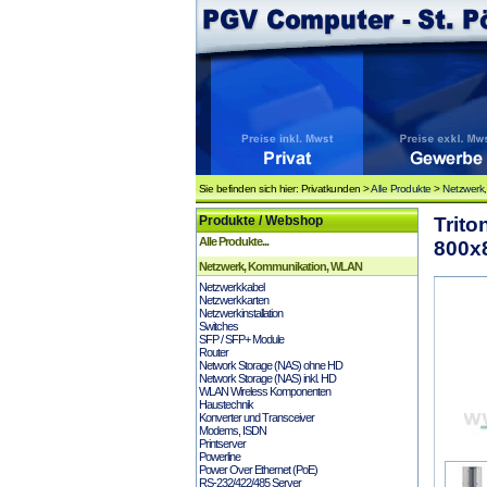
Sie befinden sich hier: Privatkunden >
Alle Produkte
>
Netzwerk
Produkte / Webshop
Trit
Alle Produkte...
800x8
Netzwerk, Kommunikation, WLAN
Netzwerkkabel
Netzwerkkarten
Netzwerkinstallation
Switches
SFP / SFP+ Module
Router
Network Storage (NAS) ohne HD
Network Storage (NAS) inkl. HD
WLAN Wireless Komponenten
Haustechnik
Konverter und Transceiver
Modems, ISDN
Printserver
Powerline
Power Over Ethernet (PoE)
RS-232/422/485 Server