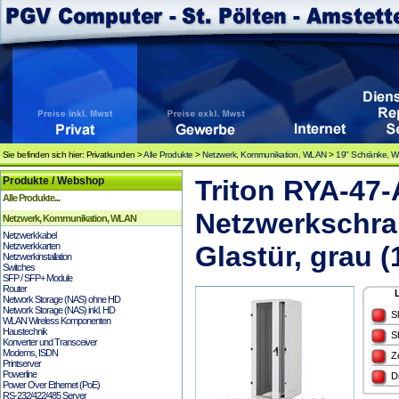
Sie befinden sich hier: Privatkunden >
Alle Produkte
>
Netzwerk, Kommunikation, WLAN
>
19" Schränke, 
Produkte / Webshop
Triton RYA-47
Alle Produkte...
Netzwerkschra
Netzwerk, Kommunikation, WLAN
Netzwerkkabel
Netzwerkkarten
Glastür, grau 
Netzwerkinstallation
Switches
SFP / SFP+ Module
Router
Network Storage (NAS) ohne HD
Network Storage (NAS) inkl. HD
S
WLAN Wireless Komponenten
Haustechnik
S
Konverter und Transceiver
Modems, ISDN
Z
Printserver
Powerline
D
Power Over Ethernet (PoE)
RS-232/422/485 Server