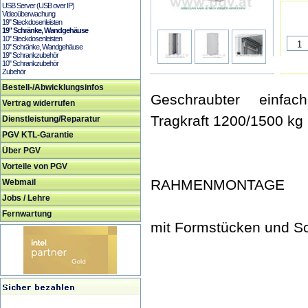
USB Server (USB over IP)
Videoüberwachung
19" Steckdosenleisten
19" Schränke, Wandgehäuse
10" Steckdosenleisten
10" Schränke, Wandgehäuse
19" Schrankzubehör
10" Schrankzubehör
Zubehör
Bestell-/Abwicklungsinfos
Geschraubter einfach
Vertrag widerrufen
Tragkraft 1200/1500 kg
Dienstleistung/Reparatur
PGV KTL-Garantie
Über PGV
Vorteile von PGV
RAHMENMONTAGE
Webmail
Jobs / Lehre
Fernwartung
mit Formstücken und Sc