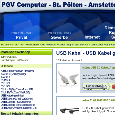
Sie befinden sich hier: Privatkunden >
Alle Produkte
>
Kabel, Adapter und Stecker
>
USB Kabel
>
USB Kabe
Produkte / Webshop
USB Kabel - USB Kabel g
Alle Produkte...
Kabel, Adapter und Stecker
15 Artikel zur Auswahl
USB Kabel
InLine USB 2.0 Kabel, A an
A-B St/St (der normale Standard)
A-A St/Bu (Verlängerung)
InLine High Speed USB 2
A-A St/St
maximalen Geschwindigkeit
C-A St/St
C-B St/St
C-C St/St
C-MicroB (TypC auf Micro USB)
C-MiniB (TypC auf Mini USB)
USB Kabel gewinkelt
USB Kabel aktiv (mit Verstärker)
roline 11.02.9035 USB 2.0 
USB Kabel mit Pfostenstecker
USB Kabel mit extra Stromstecker
USB Kabel/Verlängerung über RJ45
USB 2.0 Kabel, gewinkelt
mit Typ A auf Typ C Stecker
Bestell-/Abwicklungsinfos