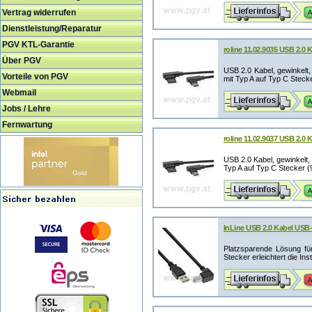
Vertrag widerrufen
Dienstleistung/Reparatur
PGV KTL-Garantie
roline 11.02.9035 USB 2.0 
Über PGV
USB 2.0 Kabel, gewinkelt
Vorteile von PGV
mit Typ A auf Typ C Stecker
Webmail
Jobs / Lehre
Fernwartung
roline 11.02.9037 USB 2.0 
USB 2.0 Kabel, gewinkelt,
Typ A auf Typ C Stecker (9
InLine USB 2.0 Kabel USB
Platzsparende Lösung fü
Stecker erleichtert die Ins