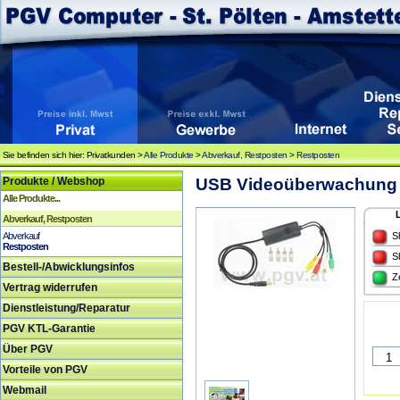
Sie befinden sich hier: Privatkunden >
Alle Produkte
>
Abverkauf, Restposten
>
Restposten
Produkte / Webshop
USB Videoüberwachung 
Alle Produkte...
Abverkauf, Restposten
Abverkauf
S
Restposten
S
Bestell-/Abwicklungsinfos
Z
Vertrag widerrufen
Dienstleistung/Reparatur
PGV KTL-Garantie
Über PGV
Vorteile von PGV
Webmail