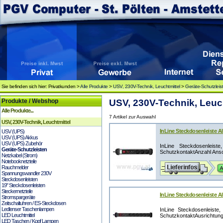
Sie befinden sich hier: Privatkunden >
Alle Produkte
>
USV, 230V-Technik, Leuchtmittel
>
Geräte-Schutzleis
Produkte / Webshop
USV, 230V-Technik, Leuch
Alle Produkte...
7 Artikel zur Auswahl
USV, 230V-Technik, Leuchtmittel
InLine Steckdosenleiste Al
USV (UPS)
USV (UPS) Akkus
USV (UPS) Zubehör
InLine Steckdosenleist
Geräte-Schutzleisten
SchutzkontaktAnzahl Ansc
Netzkabel (Strom)
Notebooknetzteile
Rauchmelder
Spannungswandler 230V
Steckdosenleisten
19" Steckdosenleisten
Steckernetzteile
InLine Steckdosenleiste Al
Stromspargeräte
Zeitschaltuhren / ES-Steckdosen
Ledlenser Taschenlampen
InLine Steckdosenleiste
LED Leuchtmittel
SchutzkontaktAusrichtung 
LED Taschen / Kopf Lampen