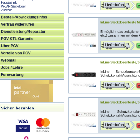
Haustechnik
W-LAN Steckdosen
Zubehör
Bestell-/Abwicklungsinfos
InLine Steckdosenleiste Ma
Vertrag widerrufen
Dienstleistung/Reparatur
Ermöglicht das zeitgliche
etc.) zusammen mit dem P
PGV KTL-Garantie
Über PGV
Vorteile von PGV
Webmail
InLine Steckdosenleiste, 
Jobs / Lehre
InLine Schutzkontak
Fernwartung
SchutzkontaktAusrichtung
InLine Steckdosenleiste, 
InLine Schutzkontak
SchutzkontaktAusrichtung