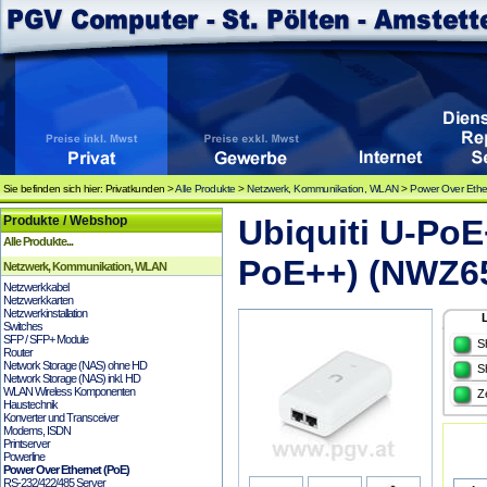
Sie befinden sich hier: Privatkunden >
Alle Produkte
>
Netzwerk, Kommunikation, WLAN
>
Power Over Ethe
Produkte / Webshop
Ubiquiti U-PoE
Alle Produkte...
PoE++) (NWZ6
Netzwerk, Kommunikation, WLAN
Netzwerkkabel
Netzwerkkarten
Netzwerkinstallation
Switches
SFP / SFP+ Module
S
Router
Network Storage (NAS) ohne HD
S
Network Storage (NAS) inkl. HD
WLAN Wireless Komponenten
Z
Haustechnik
Konverter und Transceiver
Modems, ISDN
Printserver
Powerline
Power Over Ethernet (PoE)
RS-232/422/485 Server