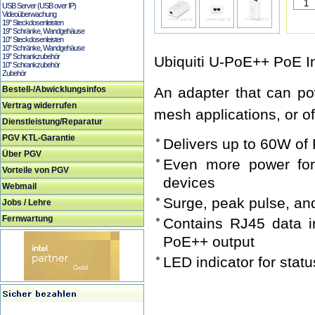
USB Server (USB over IP)
Videoüberwachung
19" Steckdosenleisten
19" Schränke, Wandgehäuse
10" Steckdosenleisten
10" Schränke, Wandgehäuse
19" Schrankzubehör
Ubiquiti U-PoE++ PoE In
10" Schrankzubehör
Zubehör
Bestell-/Abwicklungsinfos
An adapter that can po
Vertrag widerrufen
mesh applications, or 
Dienstleistung/Reparatur
PGV KTL-Garantie
Delivers up to 60W of
Über PGV
Even more power fo
Vorteile von PGV
devices
Webmail
Surge, peak pulse, and
Jobs / Lehre
Fernwartung
Contains RJ45 data i
PoE++ output
LED indicator for stat