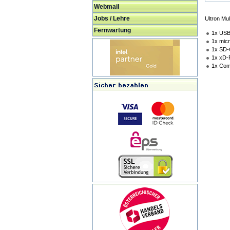
Webmail
Jobs / Lehre
Ultron Mu
Fernwartung
1x USB
1x mic
1x SD-
1x xD-
1x Com