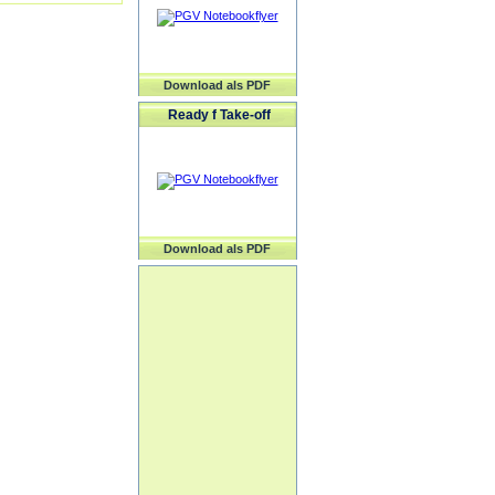
Download als PDF
Ready f Take-off
Download als PDF