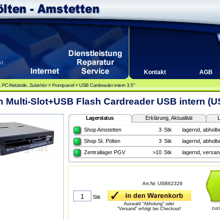
Kontakt
AGB
PC-Netzteile, Zubehör
>
Frontpanel
>
USB Cardreader intern 3.5"
n Multi-Slot+USB Flash Cardreader USB intern (
Lagerstatus
Erklärung, Aktualität
L
Shop Amstetten
3
Stk
lagernd, abholbe
Shop St. Pölten
3
Stk
lagernd, abholbe
Zentrallager PGV
>10
Stk
lagernd, versan
Art.Nr. USB62326
Stk
Auswahl "Abholung" oder
zuz
"Versand" erfolgt bei Checkout!