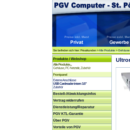
Sie befinden sich hier: Privatkunden >
Alle Produkte
>
Gehäuse, 
Produkte / Webshop
Ultro
Alle Produkte...
Gehäuse, PC-Netzteile, Zubehör
Frontpanel
Externe Anschlüsse
USB Cardreader intern 3.5"
Zubehör
Bestell-/Abwicklungsinfos
Vertrag widerrufen
Dienstleistung/Reparatur
PGV KTL-Garantie
Über PGV
Vorteile von PGV