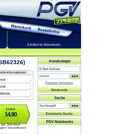
0 Artikel im Warenkorb.
USB62326)
Kundenlogin
ieferinformationen
reit
Passwort vergessen
reit
Neukunde
dbereit
Suche
EURO
14,90
Erweiterte Suche
PGV Notebooks
inkl. 20% Mwst
üglich Versandkosten