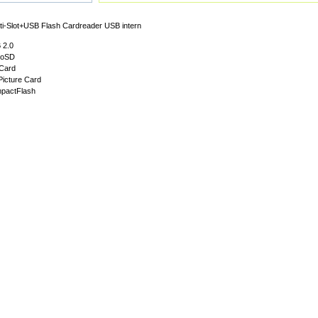
lti-Slot+USB Flash Cardreader USB intern
 2.0
roSD
Card
Picture Card
pactFlash