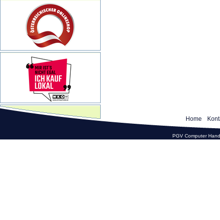
Home
Kont
PGV Computer Hande