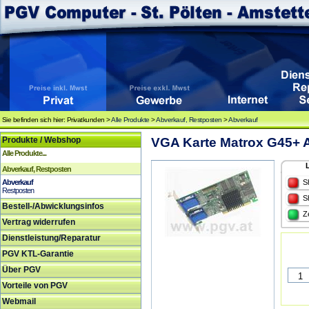
Sie befinden sich hier: Privatkunden >
Alle Produkte
>
Abverkauf, Restposten
>
Abverkauf
Produkte / Webshop
VGA Karte Matrox G45+
Alle Produkte...
Abverkauf, Restposten
Abverkauf
S
Restposten
S
Bestell-/Abwicklungsinfos
Z
Vertrag widerrufen
Dienstleistung/Reparatur
PGV KTL-Garantie
Über PGV
Vorteile von PGV
Webmail