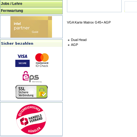
Jobs / Lehre
Fernwartung
VGA Karte Matrox G45+ AGP
Dual Head
AGP