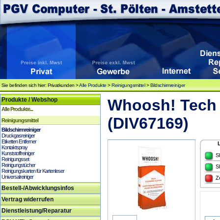
Sie befinden sich hier: Privatkunden >
Alle Produkte
>
Reinigungsmittel
>
Bildschirmreiniger
Produkte / Webshop
Whoosh! Tech 
Alle Produkte...
(DIV67169)
Reinigungsmittel
Bildschirmreiniger
Druckgasreiniger
Etiketten Entferner
Kontaktspray
Kunststoffreiniger
S
Reinigungsset
Reinigungstücher
S
Reinigungskarten für Kartenleser
Universalreiniger
Z
Bestell-/Abwicklungsinfos
Vertrag widerrufen
Dienstleistung/Reparatur