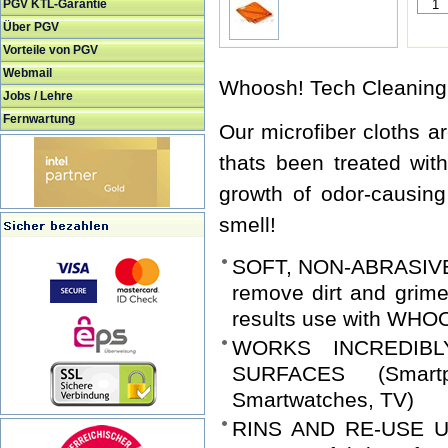
PGV KTL-Garantie
Über PGV
Vorteile von PGV
Webmail
Whoosh! Tech Cleaning 
Jobs / Lehre
Fernwartung
Our microfiber cloths 
thats been treated wit
growth of odor-causing
smell!
SOFT, NON-ABRASIV
remove dirt and grime 
results use with WHO
WORKS INCREDIB
SURFACES (Smartp
Smartwatches, TV)
RINS AND RE-USE U