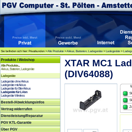
Sie befinden sich hier: Privatkunden >
Alle Produkte
>
Akkus, Batterien, Ladegeräte
>
Ladegeräte
>
Ladeger
Produkte / Webshop
XTAR MC1 Lade
Alle Produkte...
Akkus, Batterien, Ladegeräte
(DIV64088)
Ladegeräte
Ladegeräte ohne Akkus
Ladegeräte mit Akkus
Ladegeräte für Blei-Akkus
Ladegeräte für Li-Ion
S
Ladegeräte Wireless
S
Bestell-/Abwicklungsinfos
Z
Vertrag widerrufen
Dienstleistung/Reparatur
PGV KTL-Garantie
Über PGV