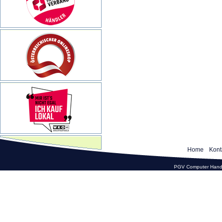
Home
Kont
PGV Computer Hande