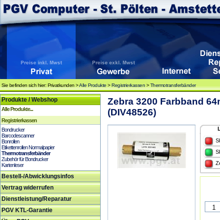
Sie befinden sich hier: Privatkunden >
Alle Produkte
>
Registrierkassen
>
Thermotransferbänder
Produkte / Webshop
Zebra 3200 Farbband 6
Alle Produkte...
(DIV48526)
Registrierkassen
Bondrucker
Barcodescanner
S
Bonrollen
Etikettenrollen Normalpapier
S
Thermotransferbänder
Zubehör für Bondrucker
Z
Kartenleser
Bestell-/Abwicklungsinfos
Vertrag widerrufen
Dienstleistung/Reparatur
PGV KTL-Garantie