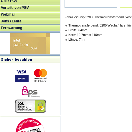
Über PGV
Vorteile von PGV
Webmail
Zebra ZipShip 3200, Thermotransferband, W
Jobs / Lehre
Thermotransferband, 3200 Wachs/Harz, für
Fernwartung
Breite: 64mm
Kern: 12,7mm x 110mm
Länge: 74m