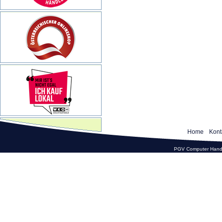
Home
Kont
PGV Computer Hande