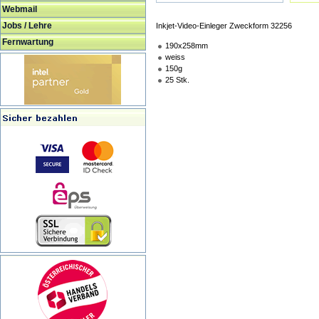
Webmail
Jobs / Lehre
Inkjet-Video-Einleger Zweckform 32256
Fernwartung
190x258mm
weiss
150g
25 Stk.