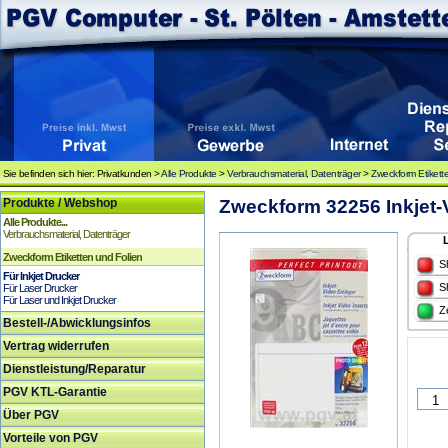
Sie befinden sich hier: Privatkunden >
Alle Produkte
>
Verbrauchsmaterial, Datenträger
>
Zweckform Etikett
Produkte / Webshop
Zweckform 32256 Inkjet-
Alle Produkte...
Verbrauchsmaterial, Datenträger
Zweckform Etiketten und Folien
S
Für Inkjet Drucker
S
Für Laser Drucker
Für Laser und Inkjet Drucker
Z
Bestell-/Abwicklungsinfos
Vertrag widerrufen
Dienstleistung/Reparatur
PGV KTL-Garantie
Über PGV
Vorteile von PGV