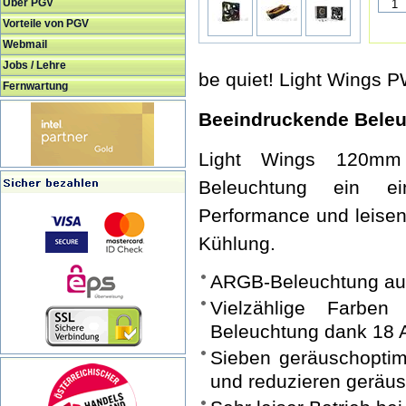
Über PGV
Vorteile von PGV
Webmail
Jobs / Lehre
be quiet! Light Wings
Fernwartung
Beeindruckende Beleu
Light Wings 120mm 
Beleuchtung ein ein
Performance und leisen 
Kühlung.
ARGB-Beleuchtung auf
Vielzählige Farben
Beleuchtung dank 18
Sieben geräuschoptimi
und reduzieren geräu