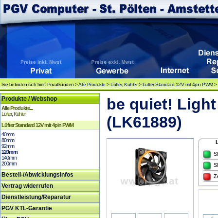
Sie befinden sich hier: Privatkunden >
Alle Produkte
>
Lüfter, Kühler
>
Lüfter Standard 12V mit 4pin PWM
Produkte / Webshop
be quiet! Lig
Alle Produkte...
Lüfter, Kühler
(LK61889)
Lüfter Standard 12V mit 4pin PWM
40mm
80mm
92mm
120mm
S
140mm
200mm
S
Bestell-/Abwicklungsinfos
Z
Vertrag widerrufen
Dienstleistung/Reparatur
PGV KTL-Garantie