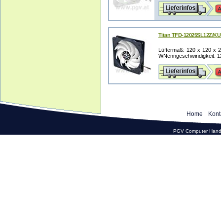
Titan TFD-12025SL12Z/KU
Lüftermaß: 120 x 120 x
WNenngeschwindigkeit: 12
Home
Kont
PGV Computer Hande