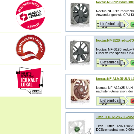
Noctua NF-P12 redux-900
Noctua NF-P12 redux-900
Anwendungen wie CPU Kühle
Noctua NF-S12B redux-70
Noctua NF-S12B redux-
Lüfter wurde speziell für
Noctua NF-A12x25 ULN L
Noctua NF-A12x25 ULN L
nächsten Generation, der d
Titan TFD-12025GT12Z/V2
Titan Lüfter 120x120x
DCStromaufnahme: 0,06AL