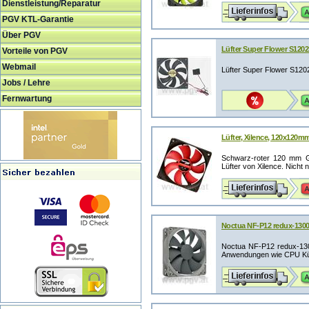
Dienstleistung/Reparatur
PGV KTL-Garantie
Über PGV
Lüfter Super Flower S1202
Vorteile von PGV
Webmail
Lüfter Super Flower S120
Jobs / Lehre
Fernwartung
Lüfter, Xilence, 120x120mm
Schwarz-roter 120 mm Ge
Lüfter von Xilence. Nicht 
Noctua NF-P12 redux-130
Noctua NF-P12 redux-130
Anwendungen wie CPU Kühle