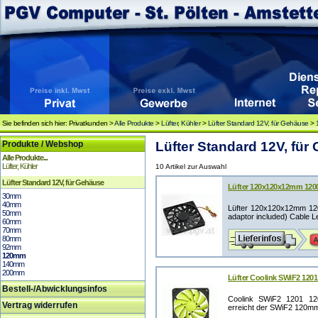
Sie befinden sich hier: Privatkunden >
Alle Produkte
>
Lüfter, Kühler
>
Lüfter Standard 12V, für Gehäuse
>
Produkte / Webshop
Lüfter Standard 12V, fü
Alle Produkte...
Lüfter, Kühler
10 Artikel zur Auswahl
Lüfter Standard 12V, für Gehäuse
Lüfter 120x120x12mm 120
30mm
40mm
Lüfter 120x120x12mm 120
50mm
adaptor included) Cable L
60mm
70mm
80mm
92mm
120mm
140mm
200mm
Lüfter Coolink SWiF2 120
Bestell-/Abwicklungsinfos
Coolink SWiF2 1201 120x
Vertrag widerrufen
erreicht der SWiF2 120mm L