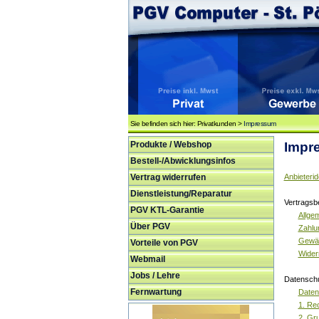
Sie befinden sich hier: Privatkunden >
Impressum
Produkte / Webshop
Impr
Bestell-/Abwicklungsinfos
Vertrag widerrufen
Anbieterid
Dienstleistung/Reparatur
Vertragsb
PGV KTL-Garantie
Allge
Über PGV
Zahlu
Gewäh
Vorteile von PGV
Wider
Webmail
Jobs / Lehre
Datenschu
Fernwartung
Daten
1. Re
2. Gr