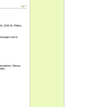
top ^
, 3100 St. Pölten,
mmungen und in
 verwahren. Dieses
tet.