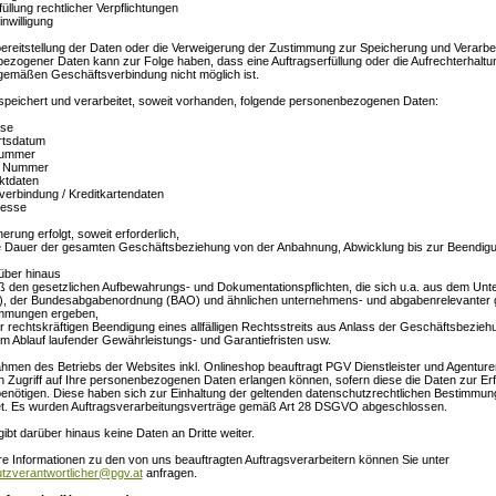
füllung rechtlicher Verpflichtungen
inwilligung
bereitstellung der Daten oder die Verweigerung der Zustimmung zur Speicherung und Verarbe
ezogener Daten kann zur Folge haben, dass eine Auftragserfüllung oder die Aufrechterhaltu
emäßen Geschäftsverbindung nicht möglich ist.
speichert und verarbeitet, soweit vorhanden, folgende personenbezogenen Daten:
se
tsdatum
ummer
D Nummer
ktdaten
verbindung / Kreditkartendaten
resse
erung erfolgt, soweit erforderlich,
ie Dauer der gesamten Geschäftsbeziehung von der Anbahnung, Abwicklung bis zur Beendig
über hinaus
 den gesetzlichen Aufbewahrungs- und Dokumentationspflichten, die sich u.a. aus dem U
, der Bundesabgabenordnung (BAO) und ähnlichen unternehmens- und abgabenrelevanter g
mmungen ergeben,
r rechtskräftigen Beendigung eines allfälligen Rechtsstreits aus Anlass der Geschäftsbezieh
um Ablauf laufender Gewährleistungs- und Garantiefristen usw.
hmen des Betriebs der Websites inkl. Onlineshop beauftragt PGV Dienstleister und Agenturen
n Zugriff auf Ihre personenbezogenen Daten erlangen können, sofern diese die Daten zur Erfül
benötigen. Diese haben sich zur Einhaltung der geltenden datenschutzrechtlichen Bestimmu
tet. Es wurden Auftragsverarbeitungsverträge gemäß Art 28 DSGVO abgeschlossen.
ibt darüber hinaus keine Daten an Dritte weiter.
re Informationen zu den von uns beauftragten Auftragsverarbeitern können Sie unter
tzverantwortlicher@pgv.at
anfragen.