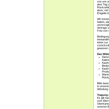
von uns a
dem Tag zu
Rückzahlu
denn, mit
Entgelte b
Wir könne
haben, da
unverzügl
Vertrags 
Frist von
Bedingung 
einwandfr
einen zur
zurückzuf
gewesen 
Das Wider
Diens
Kalen
Kaufve
Bedür
Kaufv
Produk
Waren
Rückg
Bitte beac
in unsere
Abholung 
Tragung 
Es gilt n
vom Wert 
Überkarto
unseren B