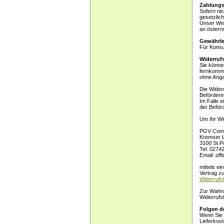
Zahlungs
Sofern nic
gesetzlic
Unser Webs
an österr
Gewährle
Für Konsu
Widerruf
Sie könne
fernkommu
ohne Anga
Die Widerr
Befördere
Im Falle e
der Beförd
Um Ihr Wi
PGV Comp
Kremser 
3100 St.P
Tel: 0274
Email: off
mittels ei
Vertrag zu
Widerrufs
Zur Wahrun
Widerrufs
Folgen d
Wenn Sie d
Lieferkost