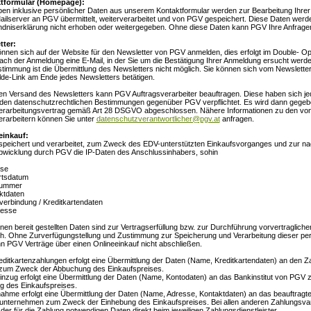
ktformular (Homepage):
ben inklusive persönlicher Daten aus unserem Kontaktformular werden zur Bearbeitung Ihrer
ailserver an PGV übermittelt, weiterverarbeitet und von PGV gespeichert. Diese Daten werd
ndniserklärung nicht erhoben oder weitergegeben. Ohne diese Daten kann PGV Ihre Anfragen
tter:
önnen sich auf der Website für den Newsletter von PGV anmelden, dies erfolgt im Double- Opt
nach der Anmeldung eine E-Mail, in der Sie um die Bestätigung Ihrer Anmeldung ersucht werde
stimmung ist die Übermittlung des Newsletters nicht möglich. Sie können sich vom Newslette
de-Link am Ende jedes Newsletters betätigen.
den Versand des Newsletters kann PGV Auftragsverarbeiter beauftragen. Diese haben sich jed
nden datenschutzrechtlichen Bestimmungen gegenüber PGV verpflichtet. Es wird dann gegebe
erarbeitungsvertrag gemäß Art 28 DSGVO abgeschlossen. Nähere Informationen zu den vo
erarbeitern können Sie unter
datenschutzverantwortlicher@pgv.at
anfragen.
einkauf:
speichert und verarbeitet, zum Zweck des EDV-unterstützten Einkaufsvorganges und zur n
bwicklung durch PGV die IP-Daten des Anschlussinhabers, sohin
se
tsdatum
ummer
ktdaten
verbindung / Kreditkartendaten
resse
hnen bereit gestellten Daten sind zur Vertragserfüllung bzw. zur Durchführung vorvertragli
ich. Ohne Zurverfügungstellung und Zustimmung zur Speicherung und Verarbeitung dieser p
n PGV Verträge über einen Onlineeinkauf nicht abschließen.
editkartenzahlungen erfolgt eine Übermittlung der Daten (Name, Kreditkartendaten) an den Za
um Zweck der Abbuchung des Einkaufspreises.
inzug erfolgt eine Übermittlung der Daten (Name, Kontodaten) an das Bankinstitut von PGV
 des Einkaufspreises.
ahme erfolgt eine Übermittlung der Daten (Name, Adresse, Kontaktdaten) an das beauftragt
unternehmen zum Zweck der Einhebung des Einkaufspreises. Bei allen anderen Zahlungsvaria
er für die Zahlung notwendigen Daten direkt beim jeweiligen Zahlungsdienstleister.