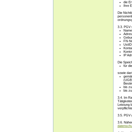
die Er
Ihre E
Die Nicht
personenb
ordnungsg
3.3. PGV 
Name
Adres
Gebur
FN-N
UstI
Konta
Konto
IP Ad
Die Speich
für d
sowie dar
gemäß
(UGB)
Besti
bis zu
bis z
3.4. Im Ra
Tätigkeite
Leistung 
verpflich
3.5. PGV g
3.6. Nähe
datenschu