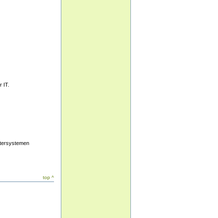
 IT.
utersystemen
top ^