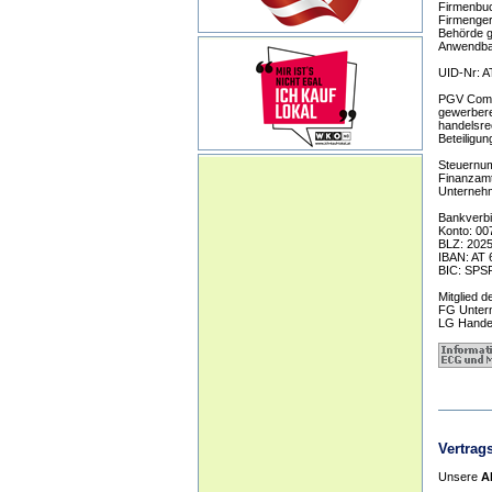
Firmenbu
Firmengeri
Behörde g
Anwendba
UID-Nr: 
PGV Comp
gewerbere
handelsrec
Beteiligun
Steuernu
Finanzamt:
Unternehm
Bankverbi
Konto: 0
BLZ: 202
IBAN: AT
BIC: SPS
Mitglied 
FG Untern
LG Handel
Vertrag
Unsere
Al