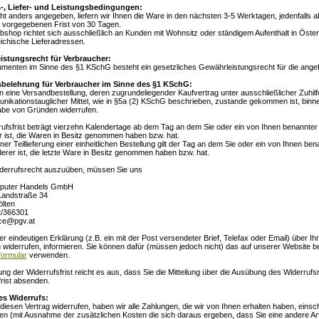
-, Liefer- und Leistungsbedingungen:
ht anders angegeben, liefern wir Ihnen die Ware in den nächsten 3-5 Werktagen, jedenfalls a
h vorgegebenen Frist von 30 Tagen.
hop richtet sich ausschließlich an Kunden mit Wohnsitz oder ständigem Aufenthalt in Österre
eichische Lieferadressen.
istungsrecht für Verbraucher:
menten im Sinne des §1 KSchG besteht ein gesetzliches Gewährleistungsrecht für die ange
sbelehrung für Verbraucher im Sinne des §1 KSchG:
n eine Versandbestellung, deren zugrundeliegender Kaufvertrag unter ausschließlicher Zuhi
nikationstauglicher Mittel, wie in §5a (2) KSchG beschrieben, zustande gekommen ist, binn
be von Gründen widerrufen.
ufsfrist beträgt vierzehn Kalendertage ab dem Tag an dem Sie oder ein von Ihnen benannter Dr
r ist, die Waren in Besitz genommen haben bzw. hat.
iner Teillieferung einer einheitlichen Bestellung gilt der Tag an dem Sie oder ein von Ihnen bena
erer ist, die letzte Ware in Besitz genommen haben bzw. hat.
derrufsrecht auszuüben, müssen Sie uns
uter Handels GmbH
Landstraße 34
ölten
2/366301
ice@pgv.at
ner eindeutigen Erklärung (z.B. ein mit der Post versendeter Brief, Telefax oder Email) über I
 widerrufen, informieren. Sie können dafür (müssen jedoch nicht) das auf unserer Website be
formular
verwenden.
g der Widerrufsfrist reicht es aus, dass Sie die Mitteilung über die Ausübung des Widerrufsr
frist absenden.
es Widerrufs:
iesen Vertrag widerrufen, haben wir alle Zahlungen, die wir von Ihnen erhalten haben, einsch
en (mit Ausnahme der zusätzlichen Kosten die sich daraus ergeben, dass Sie eine andere Art 