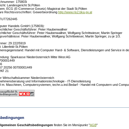
chnummer: 175803i
cht: Landesgericht St.Pölten
em. ECG (E-Commerce Gesetz) Magistrat der Stadt St.Pölten
re Rechtsvorschriften: Gewerbeordnung
http://www.ris2.bka.gv.at
ATU77262445
uter Handels GmbH (175803i):
chtlicher Geschäftsführer: Peter Haubenwallner
htlicher Geschäftsführer: Peter Haubenwallner, Wolfgang Schrittwieser, Martin Springer
gsverhältnisse: Peter Haubenwallner, Wolfgang Schrittwieser, Martin Springer, zu je 1/3.
mmer: 29 222/5919
 Lilienfeld-St.Pölten
ensgegenstand: Handel mit Computer Hard- & Software, Dienstleistungen und Service in der
ndung: Sparkasse Niederösterreich Mitte West AG
0700001449
56
 67 20256 00700001449
PAT 21
der Wirtschaftskammer Niederösterreich
ehmensberatung und Informationstechnologie - IT-Dienstleistung
 m. Maschinen, Computersystemen, techn.u.ind.Bedarf - Handel mit Computern und Comp
sbedingungen
lgemeinen Geschäftsbedingungen
finden Sie im Menüpunkt "
AGB
"