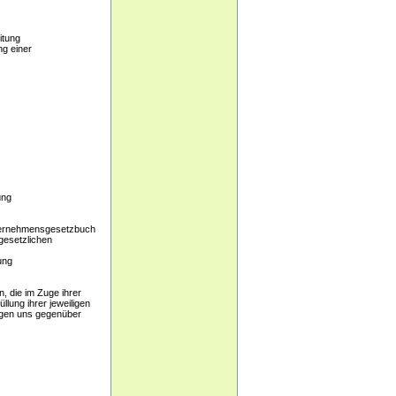
itung
ng einer
ung
nternehmensgesetzbuch
esetzlichen
ung
, die im Zuge ihrer
lung ihrer jeweiligen
ngen uns gegenüber