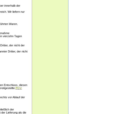
ber innerhalb der
ich. Wir liefern nur
führten Waren.
lfenahme
en vierzehn Tagen
itter, der nicht der
nnter Dritter, der nicht
hren Entschluss, diesen
reitgestellte
PGV-
echts vor Ablauf der
ließlich der
der Lieferung als die