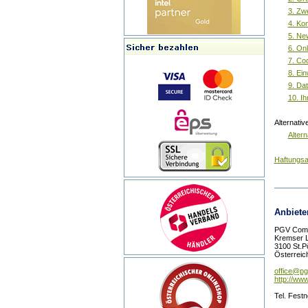
3. Zw
4. Ko
5. Ne
6. Onl
7. Co
8. Ein
9. Dat
10. I
Alternativ
Altern
Haftungs
Anbieter
PGV Comp
Kremser 
3100 St.P
Österreic
office@pg
http://www
Tel. Fest