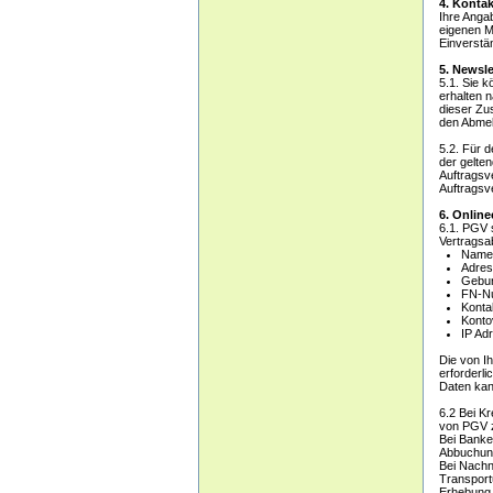
4. Konta
Ihre Anga
eigenen M
Einverstä
5. Newsle
5.1. Sie k
erhalten 
dieser Zu
den Abmel
5.2. Für 
der gelte
Auftragsv
Auftragsv
6. Online
6.1. PGV 
Vertragsa
Name
Adres
Gebur
FN-N
Konta
Konto
IP Ad
Die von I
erforderl
Daten kan
6.2 Bei Kr
von PGV z
Bei Banke
Abbuchung
Bei Nachn
Transport
Erhebung d