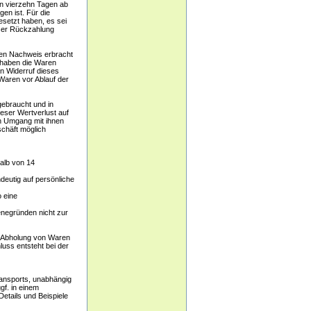
en vierzehn Tagen ab
en ist. Für die
esetzt haben, es sei
eser Rückzahlung
den Nachweis erbracht
 haben die Waren
n Widerruf dieses
Waren vor Ablauf der
gebraucht und in
eser Wertverlust auf
n Umgang mit ihnen
chäft möglich
alb von 14
deutig auf persönliche
 eine
negründen nicht zur
er Abholung von Waren
uss entsteht bei der
ransports, unabhängig
gf. in einem
etails und Beispiele