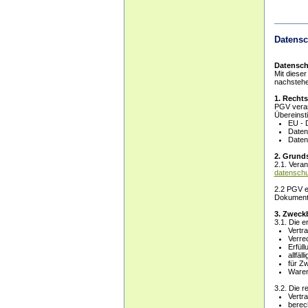
Datensc
Datensch
Mit diese
nachstehe
1. Recht
PGV verar
Übereinst
EU - 
Daten
Daten
2. Grunds
2.1. Veran
datenschu
2.2 PGV e
Dokument 
3. Zweck
3.1. Die 
Vertra
Verre
Erfüll
allfä
für Z
Waren
3.2. Die 
Vertra
berec