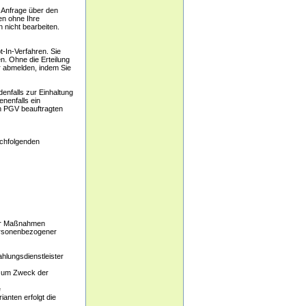
 Anfrage über den
en ohne Ihre
 nicht bearbeiten.
-In-Verfahren. Sie
n. Ohne die Erteilung
r abmelden, indem Sie
enfalls zur Einhaltung
nenfalls ein
n PGV beauftragten
achfolgenden
cher Maßnahmen
ersonenbezogener
hlungsdienstleister
 zum Zweck der
e
nten erfolgt die