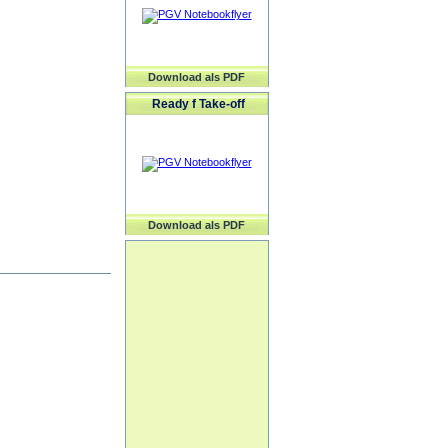
Download als PDF
Ready f Take-off
Download als PDF