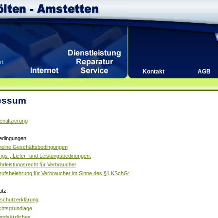
Kontakt
AGB
essum
entifizierung
edingungen:
meine Geschäftsbedingungen
ngs-, Liefer- und Leistungsbedinungen:
rleistungsrecht für Verbraucher
rufsbelehrung für Verbraucher im Sinne des §1 KSchG:
tz:
schutzerklärung
chtsgrundlage
undsätzliches