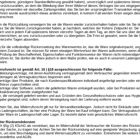
ngebotene, günstigere Standardlieferung gewählt haben), unverzüglich und spätestens binn
rückzuzahlen, an dem die Mitteilung über Ihren Widerruf dieses Vertrages bei uns eingegang
ng verwenden wir dasselbe Zahlungsmittel, das Sie bei der ursprünglichen Transaktion eing
 Ihnen wurde ausdrücklich etwas anderes vereinbart, in keinem Fall werden Ihnen wegen di
erechnet.
n die Rückzahlung verweigern bis wir die Waren wieder zurückerhalten haben oder bis Sie 
ss Sie die Waren zurückgesendet haben, je nachdem, welches der frühere Zeitpunkt ist. Sie
ich und in jedem Fall spätestens binnen vierzehn Tagen ab dem Tag, an dem Sie uns über de
unterrichten, an uns zurückzusenden oder zu übergeben. Die Frist ist gewahrt, wenn Sie die 
 vierzehn Tagen absenden.
für die vollständige Rückerstattung des Warenwertes ist, das die Ware originalverpackt, un
eiem Zustand ist. Sie müssen für einen etwaigen Wertverlust der Waren aufkommen, wenn di
 Prüfung der Beschaffenheit, Eigenschaften und Funktionsweise der Waren nicht notwendige
ühren ist. Sie dürfen die Ware jedoch in dem Maße prüfen, wie es auch in unserem Ladenges
wäre.
rufsrecht ist gemäß Art. 16 | §18 ausgeschlossen für folgende Fälle:
tleistungsverträge, mit deren Ausführung vertragsgemäß dem Verbraucher gegenüber innerh
dertagen ab Vertragsabschluss begonnen wird.
rträge über Produkte, die nach Kundenspezifikationen individuell angefertigt werden oder ein
fnisse zugeschnitten sind.
erträge über Software, sofern die gelieferten Waren entsiegelt wurden, oder bei Produkten wo
taktivierung bereits stattgefunden hat.
, die versiegelt geliefert werden und aus Gründen des Gesundheitsschutzes oder aus Hygie
abe geeignet sind, sofern deren Versiegelung nach der Lieferung entfernt wurde.
hten Sie, das Widerrufsrecht gilt nur für Versandbestellungen. Jedoch nicht für Einkäufe od
n Ladengeschäften, da hier eine Prüfung der Ware bei Kauf erfolgen kann. Der Vertragsabschl
der Ware im Ladengeschäft oder Lager. Es besteht daher kein gesetzliches Widerrufsrecht.
der Rücksendekosten
ach §5g (2) KSchG als vereinbart, das im Widerrufsfall der Verbraucher die Kosten des Rückt
der Sache, zu tragen hat. Achten Sie bei der Rücksendung auf eine geeignete Verpackung, g
n, um eine Beschädigung und damit Wertersatzpflicht zu vermeiden. Entnehmen Sie weitere D
estellinfos und AGBs.