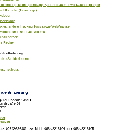
eckbindung, Rechtsgrundlage, Speicherdauer sowie Datenempfänger
ntaktformular (Homepage)
wsletter
ineeinkauf
okies, andere Tracking Tools sowie WebAnalyse
willigung und Recht auf Widerruf
ensicherheit
hre Rechte
e Streitbeilegung:
ative Streitbeilegung
auschschluss
identifizierung
uter Handels GmbH
Landstraße 34
ölten
h
v.at
.pgv.at
netz: 02742/366301 bzw. Mobil: 0664/8216104 oder 0664/8216105