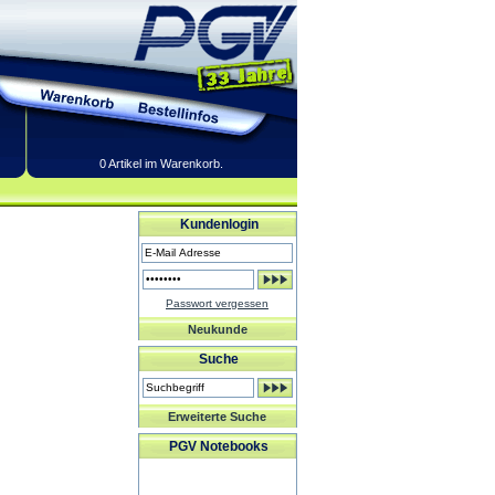
0 Artikel im Warenkorb.
Kundenlogin
Passwort vergessen
Neukunde
Suche
Erweiterte Suche
PGV Notebooks