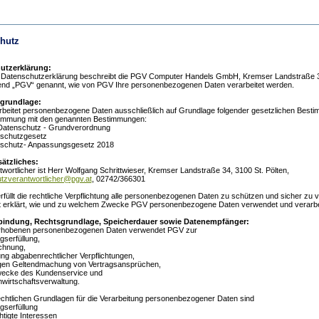
hutz
utzerklärung:
r Datenschutzerklärung beschreibt die PGV Computer Handels GmbH, Kremser Landstraße 34
nd „PGV“ genannt, wie von PGV Ihre personenbezogenen Daten verarbeitet werden.
sgrundlage:
beitet personenbezogene Daten ausschließlich auf Grundlage folgender gesetzlichen Besti
immung mit den genannten Bestimmungen:
Datenschutz - Grundverordnung
schutzgesetz
schutz- Anpassungsgesetz 2018
ätzliches:
twortlicher ist Herr Wolfgang Schrittwieser, Kremser Landstraße 34, 3100 St. Pölten,
tzverantwortlicher@pgv.at
, 02742/366301
rfüllt die rechtliche Verpflichtung alle personenbezogenen Daten zu schützen und sicher zu
erklärt, wie und zu welchem Zwecke PGV personenbezogene Daten verwendet und verarbei
bindung, Rechtsgrundlage, Speicherdauer sowie Datenempfänger:
erhobenen personenbezogenen Daten verwendet PGV zur
gserfüllung,
chnung,
ung abgabenrechtlicher Verpflichtungen,
lligen Geltendmachung von Vertragsansprüchen,
wecke des Kundenservice und
wirtschaftsverwaltung.
rechtlichen Grundlagen für die Verarbeitung personenbezogener Daten sind
gserfüllung
htigte Interessen