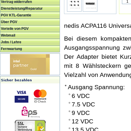
Vertrag widerrufen
Dienstleistung/Reparatur
PGV KTL-Garantie
Über PGV
nedis ACPA116 Universa
Vorteile von PGV
Webmail
Bei diesem kompakten 
Jobs / Lehre
Ausgangsspannung zwi
Fernwartung
Der Adapter bietet Kur
mit 8 Wählsteckern gel
Vielzahl von Anwendun
Ausgang Spannung:
6 VDC
7.5 VDC
9 VDC
12 VDC
13.5 VDC