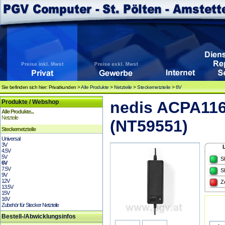
Sie befinden sich hier: Privatkunden >
Alle Produkte
>
Netzteile
>
Steckernetzteile
>
6V
Produkte / Webshop
nedis ACPA116 
Alle Produkte...
Netzteile
(NT59551)
Steckernetzteile
Universal
3V
4.5V
5V
S
6V
7.5V
S
9V
12V
Z
13.5V
15V
16V
Zubehör für Stecker Netzteile
Bestell-/Abwicklungsinfos